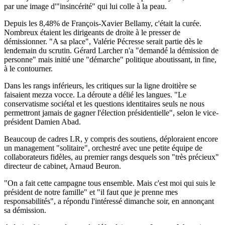
par une image d'"insincérité" qui lui colle à la peau.
Depuis les 8,48% de François-Xavier Bellamy, c'était la curée.
Nombreux étaient les dirigeants de droite à le presser de
démissionner. "A sa place", Valérie Pécresse serait partie dès le
lendemain du scrutin. Gérard Larcher n'a "demandé la démission de
personne" mais initié une "démarche" politique aboutissant, in fine,
à le contourner.
Dans les rangs inférieurs, les critiques sur la ligne droitière se
faisaient mezza vocce. La déroute a délié les langues. "Le
conservatisme sociétal et les questions identitaires seuls ne nous
permettront jamais de gagner l'élection présidentielle", selon le vice-
président Damien Abad.
Beaucoup de cadres LR, y compris des soutiens, déploraient encore
un management "solitaire", orchestré avec une petite équipe de
collaborateurs fidèles, au premier rangs desquels son "très précieux"
directeur de cabinet, Arnaud Beuron.
"On a fait cette campagne tous ensemble. Mais c'est moi qui suis le
président de notre famille" et "il faut que je prenne mes
responsabilités", a répondu l'intéressé dimanche soir, en annonçant
sa démission.