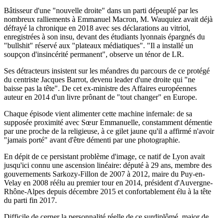
Bâtisseur d'une "nouvelle droite" dans un parti dépeuplé par les
nombreux ralliements à Emmanuel Macron, M. Wauquiez avait déjà
défrayé la chronique en 2018 avec ses déclarations au vitriol,
enregistrées à son insu, devant des étudiants lyonnais épargnés du
"bullshit" réservé aux "plateaux médiatiques". "Il a installé un
soupçon d'insincérité permanent", observe un ténor de LR.
Ses détracteurs insistent sur les méandres du parcours de ce protégé
du centriste Jacques Barrot, devenu leader d'une droite qui "ne
baisse pas la tête". De cet ex-ministre des Affaires européennes
auteur en 2014 d'un livre prônant de "tout changer" en Europe.
Chaque épisode vient alimenter cette machine infernale: de sa
supposée proximité avec Sœur Emmanuelle, constamment démentie
par une proche de la religieuse, à ce gilet jaune qu'il a affirmé n'avoir
"jamais porté" avant d'être démenti par une photographie.
En dépit de ce persistant problème d'image, ce natif de Lyon avait
jusqu'ici connu une ascension linéaire: député à 29 ans, membre des
gouvernements Sarkozy-Fillon de 2007 à 2012, maire du Puy-en-
Velay en 2008 réélu au premier tour en 2014, président d'Auvergne-
Rhône-Alpes depuis décembre 2015 et confortablement élu à la tête
du parti fin 2017.
Difficile de cerner la personnalité réelle de ce surdiplômé, major de