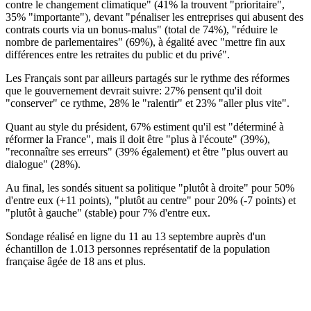
contre le changement climatique" (41% la trouvent "prioritaire",
35% "importante"), devant "pénaliser les entreprises qui abusent des
contrats courts via un bonus-malus" (total de 74%), "réduire le
nombre de parlementaires" (69%), à égalité avec "mettre fin aux
différences entre les retraites du public et du privé".
Les Français sont par ailleurs partagés sur le rythme des réformes
que le gouvernement devrait suivre: 27% pensent qu'il doit
"conserver" ce rythme, 28% le "ralentir" et 23% "aller plus vite".
Quant au style du président, 67% estiment qu'il est "déterminé à
réformer la France", mais il doit être "plus à l'écoute" (39%),
"reconnaître ses erreurs" (39% également) et être "plus ouvert au
dialogue" (28%).
Au final, les sondés situent sa politique "plutôt à droite" pour 50%
d'entre eux (+11 points), "plutôt au centre" pour 20% (-7 points) et
"plutôt à gauche" (stable) pour 7% d'entre eux.
Sondage réalisé en ligne du 11 au 13 septembre auprès d'un
échantillon de 1.013 personnes représentatif de la population
française âgée de 18 ans et plus.