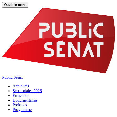
Ouvrir le menu
Public Sénat
Actualités
Sénatoriales 2026
Émissions
Documentaires
Podcasts
Programme