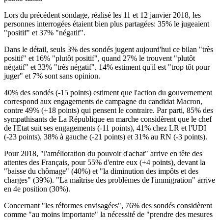
Lors du précédent sondage, réalisé les 11 et 12 janvier 2018, les
personnes interrogées étaient bien plus partagées: 35% le jugeaient
"positif" et 37% "négatif".
Dans le détail, seuls 3% des sondés jugent aujourd'hui ce bilan "très
positif" et 16% "plutôt positif", quand 27% le trouvent "plutôt
négatif" et 33% "très négatif". 14% estiment qu'il est "trop tôt pour
juger" et 7% sont sans opinion.
40% des sondés (-15 points) estiment que l'action du gouvernement
correspond aux engagements de campagne du candidat Macron,
contre 49% (+18 points) qui pensent le contraire. Par parti, 85% des
sympathisants de La République en marche considèrent que le chef
de l'Etat suit ses engagements (-11 points), 41% chez LR et l'UDI
(-23 points), 38% à gauche (-21 points) et 31% au RN (-3 points).
Pour 2018, "l'amélioration du pouvoir d'achat" arrive en tête des
attentes des Français, pour 55% d'entre eux (+4 points), devant la
"baisse du chômage" (40%) et "la diminution des impôts et des
charges" (39%). "La maîtrise des problèmes de l'immigration" arrive
en 4e position (30%).
Concernant "les réformes envisagées", 76% des sondés considèrent
comme "au moins importante" la nécessité de "prendre des mesures