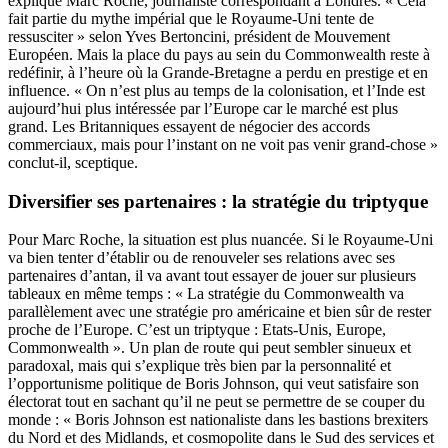
explique Marc Roche, journaliste correspondant à Londres. « Cela
fait partie du mythe impérial que le Royaume-Uni tente de
ressusciter » selon Yves Bertoncini, président de Mouvement
Européen. Mais la place du pays au sein du Commonwealth reste à
redéfinir, à l’heure où la Grande-Bretagne a perdu en prestige et en
influence. « On n’est plus au temps de la colonisation, et l’Inde est
aujourd’hui plus intéressée par l’Europe car le marché est plus
grand. Les Britanniques essayent de négocier des accords
commerciaux, mais pour l’instant on ne voit pas venir grand-chose »
conclut-il, sceptique.
Diversifier ses partenaires : la stratégie du triptyque
Pour Marc Roche, la situation est plus nuancée. Si le Royaume-Uni
va bien tenter d’établir ou de renouveler ses relations avec ses
partenaires d’antan, il va avant tout essayer de jouer sur plusieurs
tableaux en même temps : « La stratégie du Commonwealth va
parallèlement avec une stratégie pro américaine et bien sûr de rester
proche de l’Europe. C’est un triptyque : Etats-Unis, Europe,
Commonwealth ». Un plan de route qui peut sembler sinueux et
paradoxal, mais qui s’explique très bien par la personnalité et
l’opportunisme politique de Boris Johnson, qui veut satisfaire son
électorat tout en sachant qu’il ne peut se permettre de se couper du
monde : « Boris Johnson est nationaliste dans les bastions brexiters
du Nord et des Midlands, et cosmopolite dans le Sud des services et