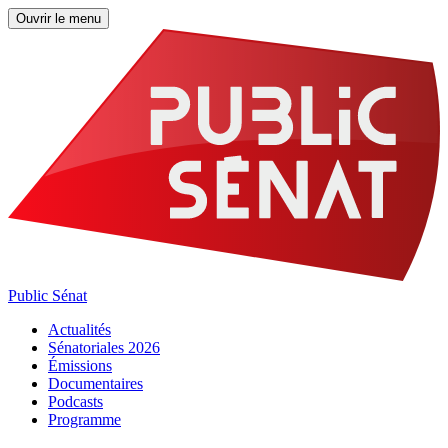
Ouvrir le menu
Public Sénat
Actualités
Sénatoriales 2026
Émissions
Documentaires
Podcasts
Programme