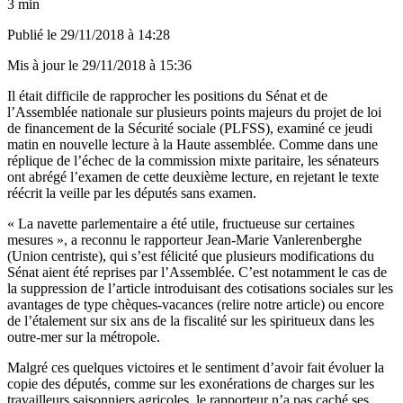
3 min
Publié le
29/11/2018 à 14:28
Mis à jour le
29/11/2018 à 15:36
Il était difficile de rapprocher les positions du Sénat et de
l’Assemblée nationale sur plusieurs points majeurs du projet de loi
de financement de la Sécurité sociale (PLFSS), examiné ce jeudi
matin en nouvelle lecture à la Haute assemblée. Comme dans une
réplique de l’échec de la commission mixte paritaire, les sénateurs
ont abrégé l’examen de cette deuxième lecture, en
rejetant le texte
réécrit la veille par les députés sans examen.
« La navette parlementaire a été utile, fructueuse sur certaines
mesures », a reconnu le rapporteur Jean-Marie Vanlerenberghe
(Union centriste), qui s’est félicité que
plusieurs modifications du
Sénat
aient été reprises par l’Assemblée. C’est notamment le cas de
la suppression de l’article introduisant des cotisations sociales sur les
avantages de type chèques-vacances (
relire notre article
) ou encore
de l’étalement sur six ans de la
fiscalité sur les spiritueux dans les
outre-mer sur la métropole
.
Malgré ces quelques victoires et le sentiment d’avoir fait évoluer la
copie des députés, comme sur les exonérations de charges sur les
travailleurs saisonniers agricoles, le rapporteur n’a pas caché ses