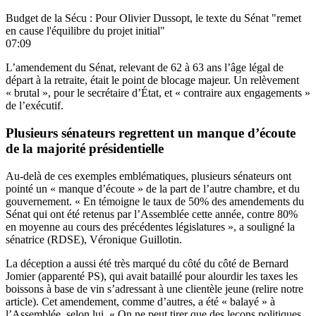
Budget de la Sécu : Pour Olivier Dussopt, le texte du Sénat "remet
en cause l'équilibre du projet initial"
07:09
L’amendement du Sénat,
relevant de 62 à 63 ans l’âge légal de
départ à la retraite
, était le point de blocage majeur. Un relèvement
« brutal », pour le secrétaire d’État, et « contraire aux engagements »
de l’exécutif.
Plusieurs sénateurs regrettent un manque d’écoute
de la majorité présidentielle
Au-delà de ces exemples emblématiques, plusieurs sénateurs ont
pointé un « manque d’écoute » de la part de l’autre chambre, et du
gouvernement. « En témoigne le taux de 50% des amendements du
Sénat qui ont été retenus par l’Assemblée cette année, contre 80%
en moyenne au cours des précédentes législatures », a souligné la
sénatrice (RDSE), Véronique Guillotin.
La déception a aussi été très marqué du côté du côté de Bernard
Jomier (apparenté PS), qui avait bataillé pour alourdir les taxes les
boissons à base de vin s’adressant à une clientèle jeune (
relire notre
article
). Cet amendement, comme d’autres, a été « balayé » à
l’Assemblée, selon lui. « On ne peut tirer que des leçons politiques