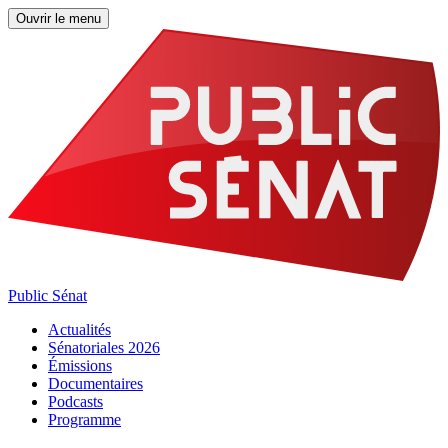
Ouvrir le menu
Public Sénat
Actualités
Sénatoriales 2026
Émissions
Documentaires
Podcasts
Programme