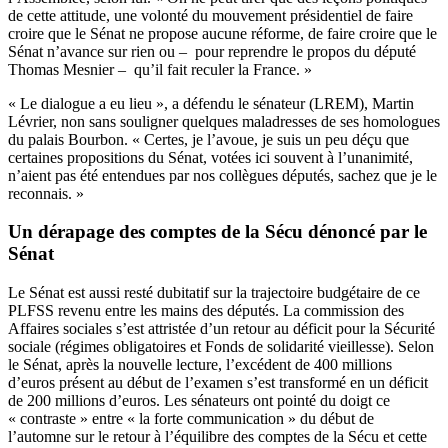
de cette attitude, une volonté du mouvement présidentiel de faire
croire que le Sénat ne propose aucune réforme, de faire croire que le
Sénat n’avance sur rien ou – pour reprendre le propos du député
Thomas Mesnier – qu’il fait reculer la France. »
« Le dialogue a eu lieu », a défendu le sénateur (LREM), Martin
Lévrier, non sans souligner quelques maladresses de ses homologues
du palais Bourbon. « Certes, je l’avoue, je suis un peu déçu que
certaines propositions du Sénat, votées ici souvent à l’unanimité,
n’aient pas été entendues par nos collègues députés, sachez que je le
reconnais. »
Un dérapage des comptes de la Sécu dénoncé par le
Sénat
Le Sénat est aussi resté dubitatif sur la trajectoire budgétaire de ce
PLFSS revenu entre les mains des députés. La commission des
Affaires sociales s’est attristée d’un retour au déficit pour la Sécurité
sociale (régimes obligatoires et Fonds de solidarité vieillesse). Selon
le Sénat, après la nouvelle lecture, l’excédent de 400 millions
d’euros présent au début de l’examen s’est transformé en un déficit
de 200 millions d’euros. Les sénateurs ont pointé du doigt ce
« contraste » entre « la forte communication » du début de
l’automne sur le retour à l’équilibre des comptes de la Sécu et cette