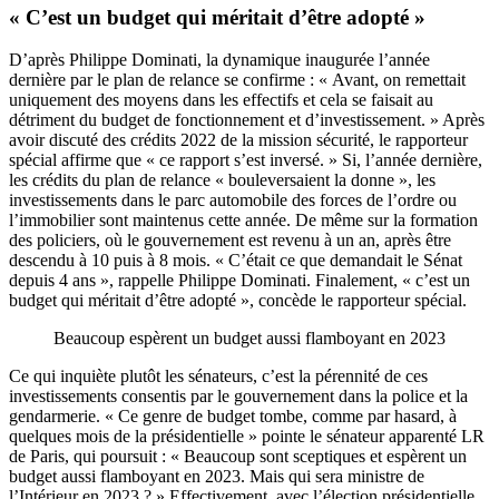
« C’est un budget qui méritait d’être adopté »
D’après Philippe Dominati, la dynamique inaugurée l’année
dernière par le plan de relance se confirme : « Avant, on remettait
uniquement des moyens dans les effectifs et cela se faisait au
détriment du budget de fonctionnement et d’investissement. » Après
avoir discuté des crédits 2022 de la mission sécurité, le rapporteur
spécial affirme que « ce rapport s’est inversé. » Si, l’année dernière,
les crédits du plan de relance « bouleversaient la donne », les
investissements dans le parc automobile des forces de l’ordre ou
l’immobilier sont maintenus cette année. De même sur la formation
des policiers, où le gouvernement est revenu à un an, après être
descendu à 10 puis à 8 mois. « C’était ce que demandait le Sénat
depuis 4 ans », rappelle Philippe Dominati. Finalement, « c’est un
budget qui méritait d’être adopté », concède le rapporteur spécial.
Beaucoup espèrent un budget aussi flamboyant en 2023
Ce qui inquiète plutôt les sénateurs, c’est la pérennité de ces
investissements consentis par le gouvernement dans la police et la
gendarmerie. « Ce genre de budget tombe, comme par hasard, à
quelques mois de la présidentielle » pointe le sénateur apparenté LR
de Paris, qui poursuit : « Beaucoup sont sceptiques et espèrent un
budget aussi flamboyant en 2023. Mais qui sera ministre de
l’Intérieur en 2023 ? » Effectivement, avec l’élection présidentielle