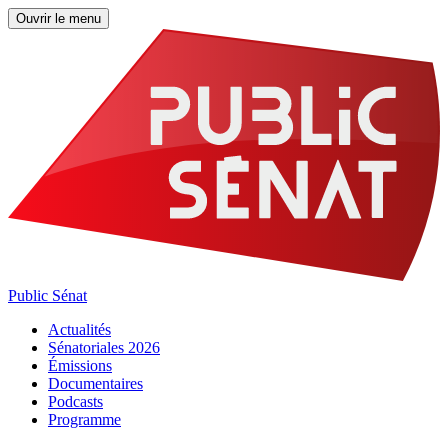
Ouvrir le menu
Public Sénat
Actualités
Sénatoriales 2026
Émissions
Documentaires
Podcasts
Programme