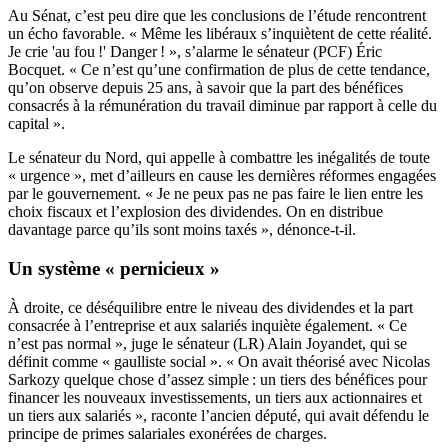
Au Sénat, c’est peu dire que les conclusions de l’étude rencontrent
un écho favorable. « Même les libéraux s’inquiètent de cette réalité.
Je crie 'au fou !' Danger ! », s’alarme le sénateur (PCF) Éric
Bocquet. « Ce n’est qu’une confirmation de plus de cette tendance,
qu’on observe depuis 25 ans, à savoir que la part des bénéfices
consacrés à la rémunération du travail diminue par rapport à celle du
capital ».
Le sénateur du Nord, qui appelle à combattre les inégalités de toute
« urgence », met d’ailleurs en cause les dernières réformes engagées
par le gouvernement. « Je ne peux pas ne pas faire le lien entre les
choix fiscaux et l’explosion des dividendes. On en distribue
davantage parce qu’ils sont moins taxés », dénonce-t-il.
Un système « pernicieux »
À droite, ce déséquilibre entre le niveau des dividendes et la part
consacrée à l’entreprise et aux salariés inquiète également. « Ce
n’est pas normal », juge le sénateur (LR) Alain Joyandet, qui se
définit comme « gaulliste social ». « On avait théorisé avec Nicolas
Sarkozy quelque chose d’assez simple : un tiers des bénéfices pour
financer les nouveaux investissements, un tiers aux actionnaires et
un tiers aux salariés », raconte l’ancien député, qui avait défendu le
principe de primes salariales exonérées de charges.