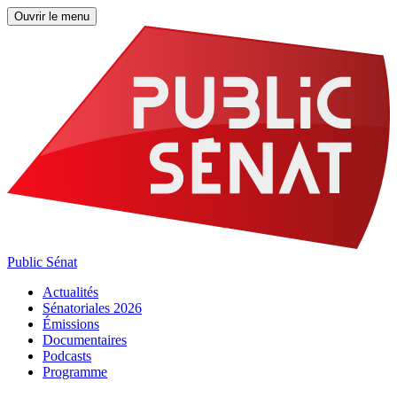
Ouvrir le menu
Public Sénat
Actualités
Sénatoriales 2026
Émissions
Documentaires
Podcasts
Programme