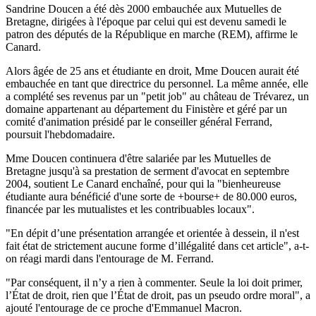
Sandrine Doucen a été dès 2000 embauchée aux Mutuelles de
Bretagne, dirigées à l'époque par celui qui est devenu samedi le
patron des députés de la République en marche (REM), affirme le
Canard.
Alors âgée de 25 ans et étudiante en droit, Mme Doucen aurait été
embauchée en tant que directrice du personnel. La même année, elle
a complété ses revenus par un "petit job" au château de Trévarez, un
domaine appartenant au département du Finistère et géré par un
comité d'animation présidé par le conseiller général Ferrand,
poursuit l'hebdomadaire.
Mme Doucen continuera d'être salariée par les Mutuelles de
Bretagne jusqu'à sa prestation de serment d'avocat en septembre
2004, soutient Le Canard enchaîné, pour qui la "bienheureuse
étudiante aura bénéficié d'une sorte de +bourse+ de 80.000 euros,
financée par les mutualistes et les contribuables locaux".
"En dépit d’une présentation arrangée et orientée à dessein, il n'est
fait état de strictement aucune forme d’illégalité dans cet article", a-t-
on réagi mardi dans l'entourage de M. Ferrand.
"Par conséquent, il n’y a rien à commenter. Seule la loi doit primer,
l’État de droit, rien que l’État de droit, pas un pseudo ordre moral", a
ajouté l'entourage de ce proche d'Emmanuel Macron.