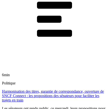
6min
Politique
Harmonisation des titres, garantie de correspondance, ouverture de
SNCF Connect : les propositions des sénateurs pour faciliter les
trajets en train
Les sénateurs ont rendu public, ce mercredi, leurs propositions pour