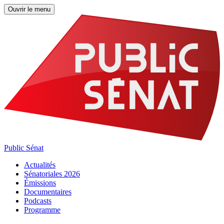
Ouvrir le menu
Public Sénat
Actualités
Sénatoriales 2026
Émissions
Documentaires
Podcasts
Programme