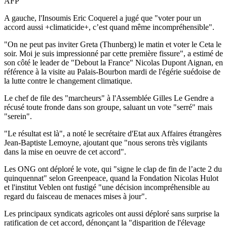
AFP
A gauche, l'Insoumis Eric Coquerel a jugé que "voter pour un
accord aussi +climaticide+, c’est quand même incompréhensible".
"On ne peut pas inviter Greta (Thunberg) le matin et voter le Ceta le
soir. Moi je suis impressionné par cette première fissure", a estimé de
son côté le leader de "Debout la France" Nicolas Dupont Aignan, en
référence à la visite au Palais-Bourbon mardi de l'égérie suédoise de
la lutte contre le changement climatique.
Le chef de file des "marcheurs" à l'Assemblée Gilles Le Gendre a
récusé toute fronde dans son groupe, saluant un vote "serré" mais
"serein".
"Le résultat est là", a noté le secrétaire d'Etat aux Affaires étrangères
Jean-Baptiste Lemoyne, ajoutant que "nous serons très vigilants
dans la mise en oeuvre de cet accord".
Les ONG ont déploré le vote, qui "signe le clap de fin de l’acte 2 du
quinquennat" selon Greenpeace, quand la Fondation Nicolas Hulot
et l'institut Veblen ont fustigé "une décision incompréhensible au
regard du faisceau de menaces mises à jour".
Les principaux syndicats agricoles ont aussi déploré sans surprise la
ratification de cet accord, dénonçant la "disparition de l'élevage