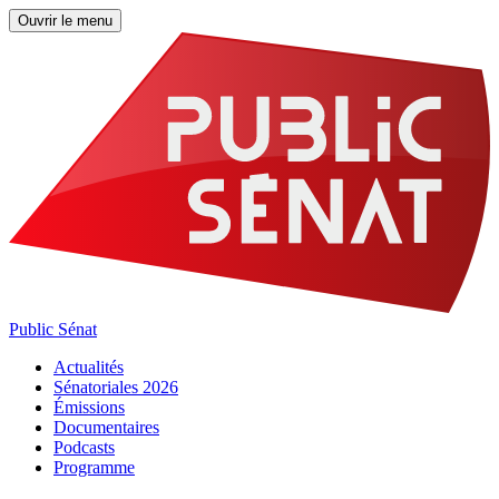
Ouvrir le menu
Public Sénat
Actualités
Sénatoriales 2026
Émissions
Documentaires
Podcasts
Programme