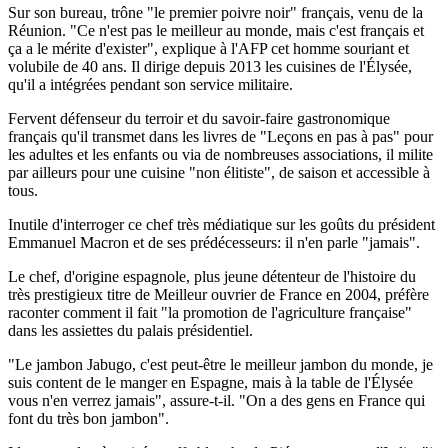
Sur son bureau, trône "le premier poivre noir" français, venu de la
Réunion. "Ce n'est pas le meilleur au monde, mais c'est français et
ça a le mérite d'exister", explique à l'AFP cet homme souriant et
volubile de 40 ans. Il dirige depuis 2013 les cuisines de l'Élysée,
qu'il a intégrées pendant son service militaire.
Fervent défenseur du terroir et du savoir-faire gastronomique
français qu'il transmet dans les livres de "Leçons en pas à pas" pour
les adultes et les enfants ou via de nombreuses associations, il milite
par ailleurs pour une cuisine "non élitiste", de saison et accessible à
tous.
Inutile d'interroger ce chef très médiatique sur les goûts du président
Emmanuel Macron et de ses prédécesseurs: il n'en parle "jamais".
Le chef, d'origine espagnole, plus jeune détenteur de l'histoire du
très prestigieux titre de Meilleur ouvrier de France en 2004, préfère
raconter comment il fait "la promotion de l'agriculture française"
dans les assiettes du palais présidentiel.
"Le jambon Jabugo, c'est peut-être le meilleur jambon du monde, je
suis content de le manger en Espagne, mais à la table de l'Élysée
vous n'en verrez jamais", assure-t-il. "On a des gens en France qui
font du très bon jambon".