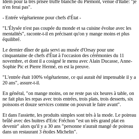
Idem pour la très prisée truffe blanche du Piémont, venue d'Italie: "je
n'en ferai pas".
- Entrée végétarienne pour chefs d'État -
"L'Élysée n'est pas coupée du monde et sa cuisine évolue avec les
mentalités", raconte-t-il en précisant qu'on y mange moins et plus
équilibré.
Le dernier dîner de gala servi au musée d'Orsay pour une
cinquantaine de chefs d'État à l'occasion des cérémonies du 11
novembre, et dont il a cosigné le menu avec Alain Ducasse, Anne-
Sophie Pic et Pierre Hermé, en est la preuve.
"L'entrée était 100% végétarienne, ce qui aurait été impensable il y a
20 ans", assure-t-il.
En général, "on mange moins, on ne reste pas six heures à table, on
ne fait plus les repas avec trois entrées, trois plats, trois desserts, six
poissons et douze services comme on pouvait le faire avant".
Et dans l'assiette, les produits simples sont très à la mode. Le poireau
brûlé avec des huitres d'Eric Fréchon "est un très grand plat en
devenir" alors qu'il y a 30 ans "personne n'aurait mangé de poireau
dans un restaurant 3 étoiles Michelin".