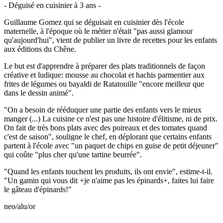
- Déguisé en cuisinier à 3 ans -
Guillaume Gomez qui se déguisait en cuisinier dès l'école
maternelle, à l'époque où le métier n'était "pas aussi glamour
qu'aujourd'hui", vient de publier un livre de recettes pour les enfants
aux éditions du Chêne.
Le but est d'apprendre à préparer des plats traditionnels de façon
créative et ludique: mousse au chocolat et hachis parmentier aux
frites de légumes ou bayaldi de Ratatouille "encore meilleur que
dans le dessin animé".
"On a besoin de rééduquer une partie des enfants vers le mieux
manger (...) La cuisine ce n'est pas une histoire d'élitisme, ni de prix.
On fait de très bons plats avec des poireaux et des tomates quand
c'est de saison", souligne le chef, en déplorant que certains enfants
partent à l'école avec "un paquet de chips en guise de petit déjeuner"
qui coûte "plus cher qu'une tartine beurrée".
"Quand les enfants touchent les produits, ils ont envie", estime-t-il.
"Un gamin qui vous dit +je n'aime pas les épinards+, faites lui faire
le gâteau d'épinards!"
neo/alu/or