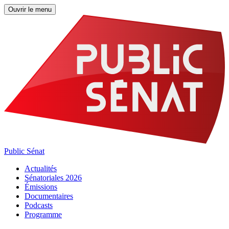
Ouvrir le menu
Public Sénat
Actualités
Sénatoriales 2026
Émissions
Documentaires
Podcasts
Programme