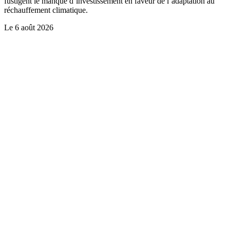
fustigent le manque d’investissement en faveur de l’adaptation au
réchauffement climatique.
Le
6 août 2026