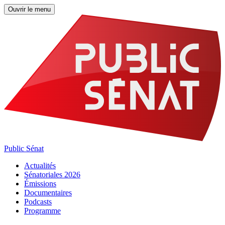
Ouvrir le menu
Public Sénat
Actualités
Sénatoriales 2026
Émissions
Documentaires
Podcasts
Programme