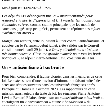
Mis à jour le
01/09/2025 à 17:26
Les députés LFI dénonçaient une loi
« instrumentalisée pour
restreindre la liberté d’expression et […] museler les mobilisations
étudiantes »
. Avec comme crainte principale, que les motifs de
sanctions, jugés trop peu précis, permettent de réprimer des
« faits
extrêmement divers »
.
Malgré leur recours, cette loi, visant à lutter contre l’antisémitisme, et
adoptée par le Parlement début juillet, a été validée par le Conseil
constitutionnel mardi 29 juillet.
« On s’y attendait mais c’est une
très bonne nouvelle. C’est une grande avancée pour tous les bords
politiques »
, se réjouit Pierre-Antoine Lévi, co-auteur de la loi.
Un « antisémitisme à bas bruit »
Pour bien comprendre, il faut se plonger dans les méandres de cette
loi. Le texte est issu d’une mission d’information faisant suite à des
actes antisémites survenus dans les universités françaises après
l’attaque du Hamas le 7 octobre 2023. Les rapporteurs de cette
mission, aussi auteurs du texte de loi, les sénateurs Pierre-Antoine
Lévi et Bernard Filaire, alertent sur un
« antisémitisme à bas bruit »
,
et craignent un
« enracinement »
et une
« banalisation »
du