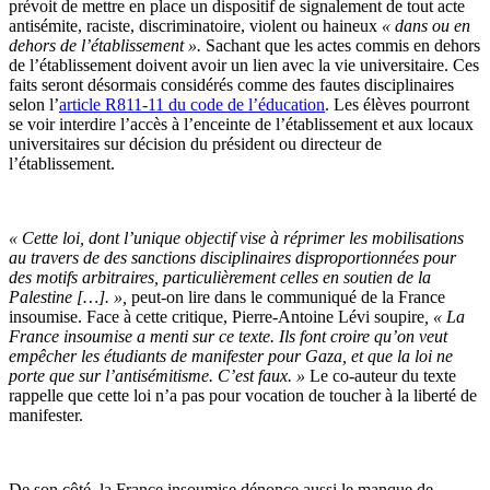
prévoit de mettre en place un dispositif de signalement de tout acte
antisémite, raciste, discriminatoire, violent ou haineux
« dans ou en
dehors de l’établissement ».
Sachant que les actes commis en dehors
de l’établissement doivent avoir un lien avec la vie universitaire. Ces
faits seront désormais considérés comme des fautes disciplinaires
selon l’
article R811-11 du code de l’éducation
. Les élèves pourront
se voir interdire l’accès à l’enceinte de l’établissement et aux locaux
universitaires sur décision du président ou directeur de
l’établissement.
« Cette loi, dont l’unique objectif vise à réprimer les mobilisations
au travers de des sanctions disciplinaires disproportionnées pour
des motifs arbitraires, particulièrement celles en soutien de la
Palestine […]. »,
peut-on lire dans le communiqué de la France
insoumise. Face à cette critique, Pierre-Antoine Lévi soupire
, « La
France insoumise a menti sur ce texte. Ils font croire qu’on veut
empêcher les étudiants de manifester pour Gaza, et que la loi ne
porte que sur l’antisémitisme. C’est faux. »
Le co-auteur du texte
rappelle que cette loi n’a pas pour vocation de toucher à la liberté de
manifester.
De son côté, la France insoumise dénonce aussi le manque de