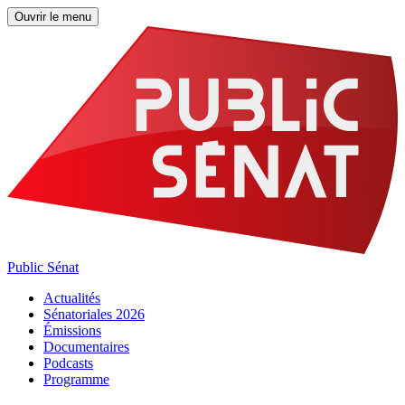
Ouvrir le menu
Public Sénat
Actualités
Sénatoriales 2026
Émissions
Documentaires
Podcasts
Programme