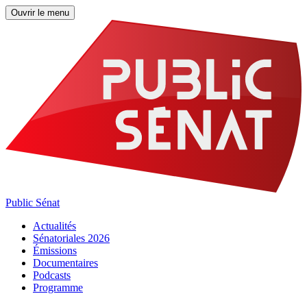
Ouvrir le menu
Public Sénat
Actualités
Sénatoriales 2026
Émissions
Documentaires
Podcasts
Programme