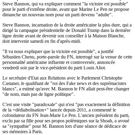
Steve Bannon, qui va expliquer comment "la victoire est possible"
pour le parti d'extrême droite, avant que Marine Le Pen ne propose
dimanche un nouveau nom pour un parti devenu "adulte".
Steve Bannon, incarnation de la droite américaine la plus dure, qui a
dirigé la campagne présidentielle de Donald Trump dans la dernière
ligne droite avant de devenir son conseiller à la Maison Blanche,
doit intervenir samedi en fin d'après-midi.
"Il va nous expliquer que la victoire est possible", a justifié
Sébastien Chenu, porte-parole du FN, interrogé sur la venue de cette
personnalité américaine influente et controversée, annoncée
vendredi soir par le vice-président du parti Louis Aliot.
Le secrétaire d'Etat aux Relations avec le Parlement Christophe
Castaner, le qualifiant de "roi des Fake news et des suprémacistes
blancs", a estimé qu'avec M. Bannon le FN allait peut-être changer
"de nom, mais pas de ligne politique".
C'est une visite "paradoxale" qui n'est "pas exactement la définition
de la +dédiabolisation+" lancée depuis 2011, a commenté le
cofondateur du FN Jean-Marie Le Pen. L'ancien président du parti,
exclu par sa fille pour ses propos polémiques sur la Shoah, a avoué
sa "sympathie" pour M. Bannon lors d'une séance de dédicace de
ses mémoires à Paris.