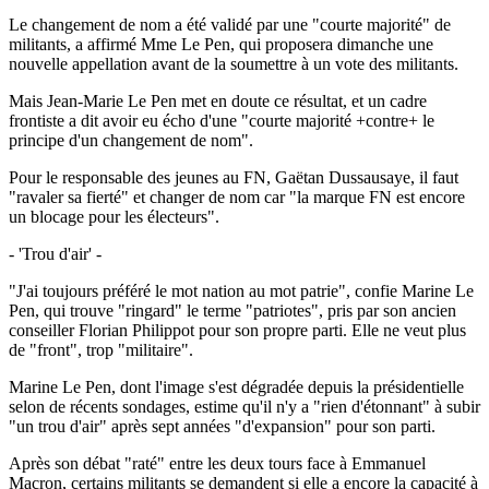
Le changement de nom a été validé par une "courte majorité" de
militants, a affirmé Mme Le Pen, qui proposera dimanche une
nouvelle appellation avant de la soumettre à un vote des militants.
Mais Jean-Marie Le Pen met en doute ce résultat, et un cadre
frontiste a dit avoir eu écho d'une "courte majorité +contre+ le
principe d'un changement de nom".
Pour le responsable des jeunes au FN, Gaëtan Dussausaye, il faut
"ravaler sa fierté" et changer de nom car "la marque FN est encore
un blocage pour les électeurs".
- 'Trou d'air' -
"J'ai toujours préféré le mot nation au mot patrie", confie Marine Le
Pen, qui trouve "ringard" le terme "patriotes", pris par son ancien
conseiller Florian Philippot pour son propre parti. Elle ne veut plus
de "front", trop "militaire".
Marine Le Pen, dont l'image s'est dégradée depuis la présidentielle
selon de récents sondages, estime qu'il n'y a "rien d'étonnant" à subir
"un trou d'air" après sept années "d'expansion" pour son parti.
Après son débat "raté" entre les deux tours face à Emmanuel
Macron, certains militants se demandent si elle a encore la capacité à