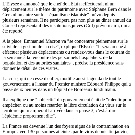
L'Elysée a annoncé que le chef de l'Etat n'effectuerait ni un
déplacement sur le thème du patrimoine avec Stéphane Bern dans le
Gers ni un autre sur le "séparatisme islamiste" prévu depuis
plusieurs semaines. Il ne participera pas non plus au dîner annuel du
Conseil représentatif des institutions juives (Crif) prévu mardi, qui a
été reporté.
A la place, Emmanuel Macron va "se concentrer pleinement sur le
suivi de la gestion de la crise", explique l'Elysée. "Il sera amené à
effectuer plusieurs déplacements ou rendez-vous dans le courant de
la semaine à la rencontre des personnels hospitaliers, de la
population et des autorités sanitaires", précise la présidence sans
donner le détail de ces visites.
La crise, qui ne cesse d'enfler, modifie aussi l'agenda de tout le
gouvernement, à l'instar du Premier ministre Edouard Philippe qui a
passé deux heures dans un hôpital de Bordeaux lundi matin.
Il a expliqué que "l'objectif" du gouvernement était de "ralentir pour
empêcher, ou au moins retarder, la libre circulation du virus sur le
territoire qui marquerait l'arrivée dans la phase 3, c'est-à-dire
l'épidémie proprement dite".
La France est devenue l'un des foyers aigus de la contamination en
Europe avec 130 personnes atteintes par le virus depuis fin janvier,