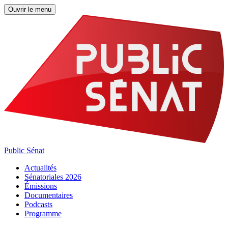
Ouvrir le menu
Public Sénat
Actualités
Sénatoriales 2026
Émissions
Documentaires
Podcasts
Programme