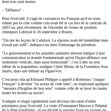
dont trois sont mortes.
- "Défiance" -
Pour l'exécutif, il s'agit de convaincre les Français qu'il ne sous-
estime pas la crise comme cela avait été le cas lors de la canicule de
2003 ou, plus récemment, de l'incendie de l'usine de produits
chimiques Lubrizol le 26 septembre à Rouen.
"On tire les leçons de Lubrizol. La réponse avait été immédiate mais
n'avait pas suffi", indique-t-on dans l'entourage du président.
"Le gouvernement et les autorités sanitaires doivent intégrer à leur
communication la donnée fondamentale qu'est l'hyper-défiance non
seulement verticale, mais aussi horizontale", c'est à dire au sein
même de la population, souligne Chloé Morin, de la Fondation Jean
Jaurès, dans une tribune au FigaroVox.
C'est pour cela qu'Edouard Philippe a appelé à Bordeaux "chaque
Français" à devenir "un acteur de cette lutte", en respectant quelques
"mesures d'hygiène de bon sens" comme celle de se laver les mains
toutes les heures au savon".
S'adapter et réagir rapidement sont devenus des mots d'ordre
prioritaires pour l'exécutif. La visite d'Emmanuel Macron à l'hôpital
de la Pitié-Salpêtrière, où est décédé le premier Français victime du