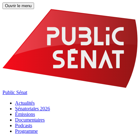
Ouvrir le menu
Public Sénat
Actualités
Sénatoriales 2026
Émissions
Documentaires
Podcasts
Programme