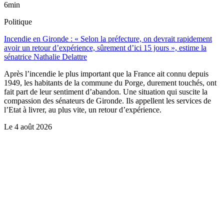
6min
Politique
Incendie en Gironde : « Selon la préfecture, on devrait rapidement
avoir un retour d’expérience, sûrement d’ici 15 jours », estime la
sénatrice Nathalie Delattre
Après l’incendie le plus important que la France ait connu depuis
1949, les habitants de la commune du Porge, durement touchés, ont
fait part de leur sentiment d’abandon. Une situation qui suscite la
compassion des sénateurs de Gironde. Ils appellent les services de
l’Etat à livrer, au plus vite, un retour d’expérience.
Le
4 août 2026