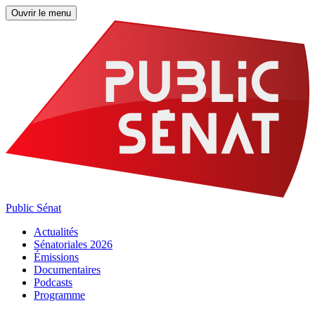
Ouvrir le menu
Public Sénat
Actualités
Sénatoriales 2026
Émissions
Documentaires
Podcasts
Programme