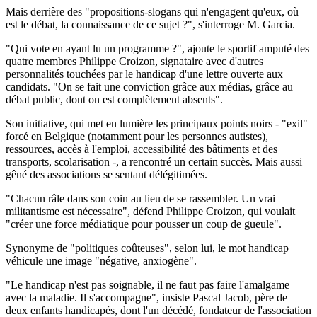
Mais derrière des "propositions-slogans qui n'engagent qu'eux, où
est le débat, la connaissance de ce sujet ?", s'interroge M. Garcia.
"Qui vote en ayant lu un programme ?", ajoute le sportif amputé des
quatre membres Philippe Croizon, signataire avec d'autres
personnalités touchées par le handicap d'une lettre ouverte aux
candidats. "On se fait une conviction grâce aux médias, grâce au
débat public, dont on est complètement absents".
Son initiative, qui met en lumière les principaux points noirs - "exil"
forcé en Belgique (notamment pour les personnes autistes),
ressources, accès à l'emploi, accessibilité des bâtiments et des
transports, scolarisation -, a rencontré un certain succès. Mais aussi
gêné des associations se sentant délégitimées.
"Chacun râle dans son coin au lieu de se rassembler. Un vrai
militantisme est nécessaire", défend Philippe Croizon, qui voulait
"créer une force médiatique pour pousser un coup de gueule".
Synonyme de "politiques coûteuses", selon lui, le mot handicap
véhicule une image "négative, anxiogène".
"Le handicap n'est pas soignable, il ne faut pas faire l'amalgame
avec la maladie. Il s'accompagne", insiste Pascal Jacob, père de
deux enfants handicapés, dont l'un décédé, fondateur de l'association