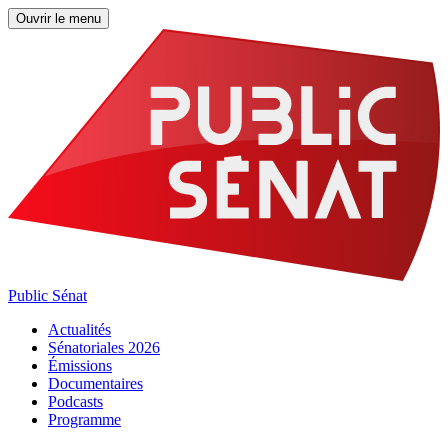
Ouvrir le menu
Public Sénat
Actualités
Sénatoriales 2026
Émissions
Documentaires
Podcasts
Programme