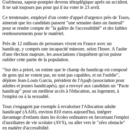
Guérineau, sapeur-pompier devenu tétraplégique après un accident.
Il ne sait toujours pas pour qui il ira voter le 23 avril.
Ce trentenaire, employé d'un centre d'appel d'urgence près de Tours,
aimerait que les candidats passent "une semaine dans un fauteuil"
pour se rendre compte de "la galère de l'accessibilité" et des faibles
remboursements pour le matériel.
Près de 12 millions de personnes vivent en France avec un
handicap, y compris une incapacité mineure, selon l'Insee. A l'aube
d'une élection majeure, les associations s'inquiètent qu'on puisse
oublier cette partie de la population.
"Sur des a priori, on estime que le champ du handicap est composé
de gens qui ne votent pas, ne sont pas capables, et on l'oublie",
déplore Jean-Louis Garcia, président de l'Apajh (association pour
adultes et jeunes handicapés), qui a envoyé aux candidats un "Pacte
handicap" pour un meilleur accès à l'éducation, au logement, à
l'emploi ou à la sexualité.
Tous s'engagent par exemple à revaloriser l'Allocation adulte
handicapé (AAH), environ 810 euros aujourd'hui, intégrer
davantage d'enfants dans les écoles ordinaires en favorisant l'emploi
d'auxiliaires de vie scolaire (AVS), ou aller vers le "zéro obstacle"
en matière d'accessibilité.