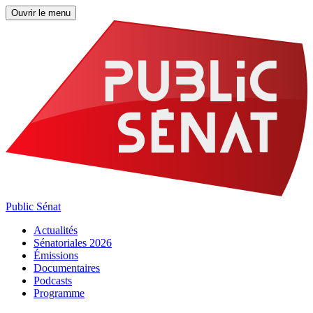
Ouvrir le menu
Public Sénat
Actualités
Sénatoriales 2026
Émissions
Documentaires
Podcasts
Programme