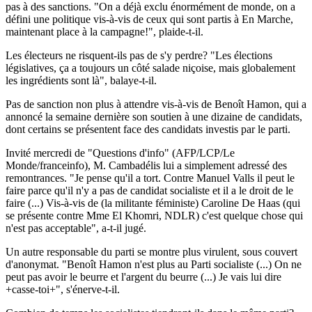
pas à des sanctions. "On a déjà exclu énormément de monde, on a
défini une politique vis-à-vis de ceux qui sont partis à En Marche,
maintenant place à la campagne!", plaide-t-il.
Les électeurs ne risquent-ils pas de s'y perdre? "Les élections
législatives, ça a toujours un côté salade niçoise, mais globalement
les ingrédients sont là", balaye-t-il.
Pas de sanction non plus à attendre vis-à-vis de Benoît Hamon, qui a
annoncé la semaine dernière son soutien à une dizaine de candidats,
dont certains se présentent face des candidats investis par le parti.
Invité mercredi de "Questions d'info" (AFP/LCP/Le
Monde/franceinfo), M. Cambadélis lui a simplement adressé des
remontrances. "Je pense qu'il a tort. Contre Manuel Valls il peut le
faire parce qu'il n'y a pas de candidat socialiste et il a le droit de le
faire (...) Vis-à-vis de (la militante féministe) Caroline De Haas (qui
se présente contre Mme El Khomri, NDLR) c'est quelque chose qui
n'est pas acceptable", a-t-il jugé.
Un autre responsable du parti se montre plus virulent, sous couvert
d'anonymat. "Benoît Hamon n'est plus au Parti socialiste (...) On ne
peut pas avoir le beurre et l'argent du beurre (...) Je vais lui dire
+casse-toi+", s'énerve-t-il.