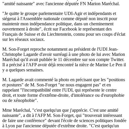
"amitié naissante" avec l'ancienne députée FN Marion Maréchal.
"Je quitte le groupe parlementaire UDI-Agir et indépendants et
siégerai à l'Assemblée nationale comme député non inscrit pour
maintenir mon indépendance politique, dans un cheminement
ouvertement à droite", écrit sur Facebook le représentant des
Français de Suisse et du Liechtenstein, connu pour ses coups d'éclat
sur les réseaux sociaux.
M. Son-Forget reproche notamment au président de l'UDI Jean-
Christophe Lagarde d'avoir surréagi à une photo de lui avec Marion
Maréchal qu'il avait publiée le 11 décembre sur son compte Twitter.
Il a précisé à l'AFP avoir déjà rencontré la nièce de Marine Le Pen il
y a quelques semaines.
M. Lagarde avait commenté la photo en précisant que les "positions
et postures" de M. Son-Forget "ne nous engagent pas" et en
rappelant "l'incompatibilité entre l'UDI, qui représente le centre
droit, et toute forme d'extrême-droite, d'intolérance ou d'europhobie
ou de xénophobie".
Mme Maréchal, "c'est quelqu'un que j'apprécie. C'est une amitié
naissante", a dit à l'AFP M. Son-Forget, qui "trouverait intéressant
de faire une conférence" devant l'école de sciences politiques fondée
à Lyon par l'ancienne députée d'extrême droite. "C'est quelqu'un