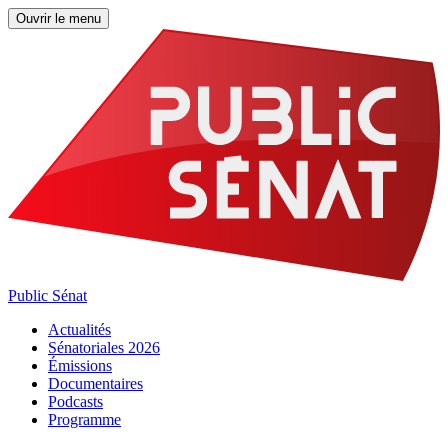
Ouvrir le menu
Public Sénat
Actualités
Sénatoriales 2026
Émissions
Documentaires
Podcasts
Programme