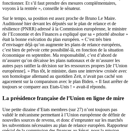
fonctionner. Et s’il faut prendre des mesures complémentaires,
voyons à la rentrée », conseille le sénateur.
Sur le tempo, sa position est assez proche de Bruno Le Maire.
Auditionné hier devant les députés
sur le plan de relance et de
résilience (PNRR) adressé à la Commission européenne, le ministre
de l’Economie et des Finances a expliqué que sa « priorité absolue »
était la bonne exécution du plan européen. « C’est très bien
d’envisager déjà qu’on augmente les plans de relance européens,
c’est bien de prévoir cette possibilité-là, en fonction de la situation
économique en septembre. Ma responsabilité, c’est d’abord de
m’assurer qu’on décaisse les plans nationaux et de m’assurer les
autres pays ratifier
la décision sur les ressources propres [de l’Union
européenne].
» Plus tôt, le ministre,
dans une interview croisée avec
son homologue allemand au quotidien Zeit
, n’avait pas caché son
agacement sur la comparaison avec le plan Biden. « Il faut arrêter de
toujours se comparer aux Etats-Unis ! » avait-il répondu.
La présidence française de l’Union en ligne de mire
Une petite dizaine d’Etats membres (sur 27) n’ont toujours pas
validé
le mécanisme permettant à l’Union européenne de définir de
nouvelles sources de revenu, et donc d’emprunter sur les marchés
les subventions nécessaires au plan de relance européen. Rapporteur
spécial de la commission des finances au Sénat, pour la mission