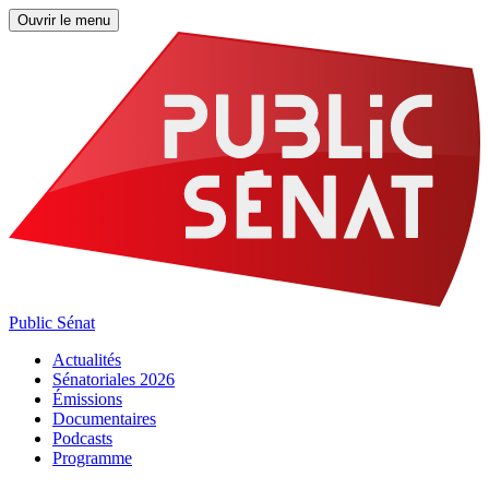
Ouvrir le menu
Public Sénat
Actualités
Sénatoriales 2026
Émissions
Documentaires
Podcasts
Programme