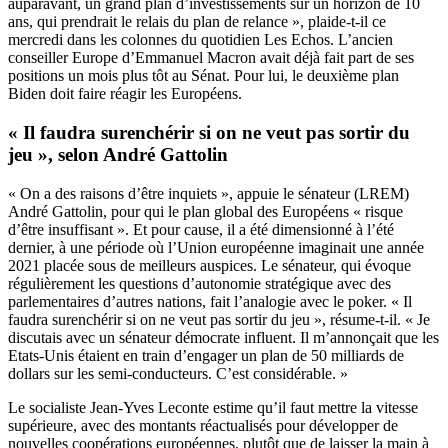
auparavant, un grand plan d’investissements sur un horizon de 10
ans, qui prendrait le relais du plan de relance », plaide-t-il ce
mercredi
dans les colonnes du quotidien Les Echos
. L’ancien
conseiller Europe d’Emmanuel Macron avait déjà fait part de ses
positions
un mois plus tôt au Sénat
. Pour lui, le deuxième plan
Biden doit faire réagir les Européens.
« Il faudra surenchérir si on ne veut pas sortir du
jeu », selon André Gattolin
« On a des raisons d’être inquiets », appuie le sénateur (LREM)
André Gattolin, pour qui le plan global des Européens « risque
d’être insuffisant ». Et pour cause, il a été dimensionné à l’été
dernier, à une période où l’Union européenne imaginait une année
2021 placée sous de meilleurs auspices. Le sénateur, qui évoque
régulièrement les questions d’autonomie stratégique avec des
parlementaires d’autres nations, fait l’analogie avec le poker. « Il
faudra surenchérir si on ne veut pas sortir du jeu », résume-t-il. « Je
discutais avec un sénateur démocrate influent. Il m’annonçait que les
Etats-Unis étaient en train d’engager un plan de 50 milliards de
dollars sur les semi-conducteurs. C’est considérable. »
Le socialiste Jean-Yves Leconte estime qu’il faut mettre la vitesse
supérieure, avec des montants réactualisés pour développer de
nouvelles coopérations européennes, plutôt que de laisser la main à