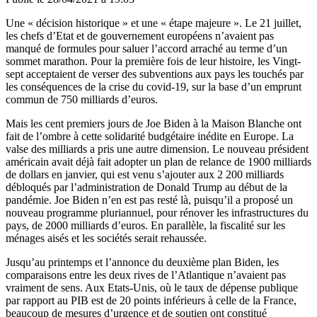
Une « décision historique » et une « étape majeure ». Le 21 juillet,
les chefs d’Etat et de gouvernement européens n’avaient pas
manqué de formules pour saluer l’accord arraché au terme d’un
sommet marathon. Pour la première fois de leur histoire, les Vingt-
sept acceptaient de verser des subventions aux pays les touchés par
les conséquences de la crise du covid-19, sur la base d’un emprunt
commun de 750 milliards d’euros.
Mais les cent premiers jours de Joe Biden à la Maison Blanche ont
fait de l’ombre à cette solidarité budgétaire inédite en Europe. La
valse des milliards a pris une autre dimension. Le nouveau président
américain avait déjà fait adopter un plan de relance de 1900 milliards
de dollars en janvier, qui est venu s’ajouter aux 2 200 milliards
débloqués par l’administration de Donald Trump au début de la
pandémie. Joe Biden n’en est pas resté là, puisqu’il a proposé un
nouveau programme pluriannuel, pour rénover les infrastructures du
pays, de 2000 milliards d’euros. En parallèle, la fiscalité sur les
ménages aisés et les sociétés serait rehaussée.
Jusqu’au printemps et l’annonce du deuxième plan Biden, les
comparaisons entre les deux rives de l’Atlantique n’avaient pas
vraiment de sens. Aux Etats-Unis, où le taux de dépense publique
par rapport au PIB est de 20 points inférieurs à celle de la France,
beaucoup de mesures d’urgence et de soutien ont constitué