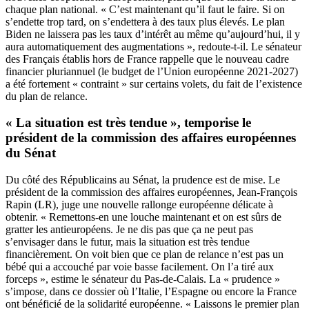
chaque plan national. « C’est maintenant qu’il faut le faire. Si on
s’endette trop tard, on s’endettera à des taux plus élevés. Le plan
Biden ne laissera pas les taux d’intérêt au même qu’aujourd’hui, il y
aura automatiquement des augmentations », redoute-t-il. Le sénateur
des Français établis hors de France rappelle que le nouveau cadre
financier pluriannuel (le budget de l’Union européenne 2021-2027)
a été fortement « contraint » sur certains volets, du fait de l’existence
du plan de relance.
« La situation est très tendue », temporise le
président de la commission des affaires européennes
du Sénat
Du côté des Républicains au Sénat, la prudence est de mise. Le
président de la commission des affaires européennes, Jean-François
Rapin (LR), juge une nouvelle rallonge européenne délicate à
obtenir. « Remettons-en une louche maintenant et on est sûrs de
gratter les antieuropéens. Je ne dis pas que ça ne peut pas
s’envisager dans le futur, mais la situation est très tendue
financièrement. On voit bien que ce plan de relance n’est pas un
bébé qui a accouché par voie basse facilement. On l’a tiré aux
forceps », estime le sénateur du Pas-de-Calais. La « prudence »
s’impose, dans ce dossier où l’Italie, l’Espagne ou encore la France
ont bénéficié de la solidarité européenne. « Laissons le premier plan