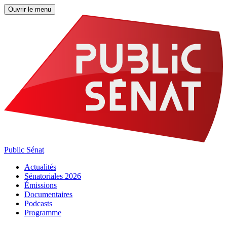
Ouvrir le menu
Public Sénat
Actualités
Sénatoriales 2026
Émissions
Documentaires
Podcasts
Programme