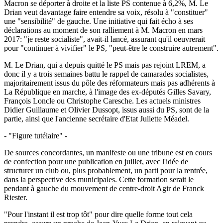
Macron se déporter à droite et la liste PS contenue à 6,2%, M. Le
Drian veut davantage faire entendre sa voix, résolu à "constituer"
une "sensibilité" de gauche. Une initiative qui fait écho à ses
déclarations au moment de son ralliement à M. Macron en mars
2017: "je reste socialiste", avait-il lancé, assurant qu'il oeuvrerait
pour "continuer à vivifier" le PS, "peut-être le construire autrement".
M. Le Drian, qui a depuis quitté le PS mais pas rejoint LREM, a
donc il y a trois semaines battu le rappel de camarades socialistes,
majoritairement issus du pôle des réformateurs mais pas adhérents à
La République en marche, à l'image des ex-députés Gilles Savary,
François Loncle ou Christophe Caresche. Les actuels ministres
Didier Guillaume et Olivier Dussopt, issus aussi du PS, sont de la
partie, ainsi que l'ancienne secrétaire d'Etat Juliette Méadel.
- "Figure tutélaire" -
De sources concordantes, un manifeste ou une tribune est en cours
de confection pour une publication en juillet, avec l'idée de
structurer un club ou, plus probablement, un parti pour la rentrée,
dans la perspective des municipales. Cette formation serait le
pendant à gauche du mouvement de centre-droit Agir de Franck
Riester.
"Pour l'instant il est trop tôt" pour dire quelle forme tout cela