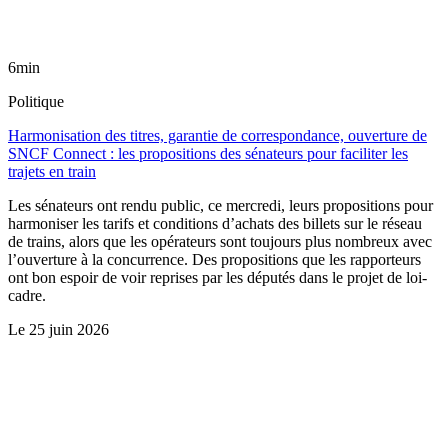
6min
Politique
Harmonisation des titres, garantie de correspondance, ouverture de
SNCF Connect : les propositions des sénateurs pour faciliter les
trajets en train
Les sénateurs ont rendu public, ce mercredi, leurs propositions pour
harmoniser les tarifs et conditions d’achats des billets sur le réseau
de trains, alors que les opérateurs sont toujours plus nombreux avec
l’ouverture à la concurrence. Des propositions que les rapporteurs
ont bon espoir de voir reprises par les députés dans le projet de loi-
cadre.
Le
25 juin 2026