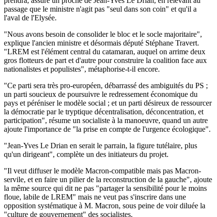
prendra, assure un proche de Jean-Yves Le Drian, en relevant au
passage que le ministre n'agit pas "seul dans son coin" et qu'il a
l'aval de l'Elysée.
"Nous avons besoin de consolider le bloc et le socle majoritaire",
explique l'ancien ministre et désormais député Stéphane Travert.
"LREM est l'élément central du catamaran, auquel on arrime deux
gros flotteurs de part et d'autre pour construire la coalition face aux
nationalistes et populistes", métaphorise-t-il encore.
"Ce parti sera très pro-européen, débarrassé des ambiguités du PS ;
un parti soucieux de poursuivre le redressement économique du
pays et péréniser le modèle social ; et un parti désireux de ressourcer
la démocratie par le tryptique décentralisation, déconcentration, et
participation", résume un socialiste à la manoeuvre, quand un autre
ajoute l'importance de "la prise en compte de l'urgence écologique".
"Jean-Yves Le Drian en serait le parrain, la figure tutélaire, plus
qu'un dirigeant", complète un des initiateurs du projet.
"Il veut diffuser le modèle Macron-compatible mais pas Macron-
servile, et en faire un pilier de la reconstruction de la gauche", ajoute
la même source qui dit ne pas "partager la sensibilité pour le moins
floue, labile de LREM" mais ne veut pas s'inscrire dans une
opposition systématique à M. Macron, sous peine de voir diluée la
"culture de gouvernement" des socialistes.