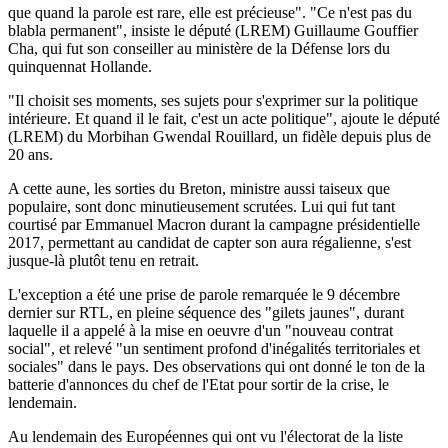
que quand la parole est rare, elle est précieuse". "Ce n'est pas du
blabla permanent", insiste le député (LREM) Guillaume Gouffier
Cha, qui fut son conseiller au ministère de la Défense lors du
quinquennat Hollande.
"Il choisit ses moments, ses sujets pour s'exprimer sur la politique
intérieure. Et quand il le fait, c'est un acte politique", ajoute le député
(LREM) du Morbihan Gwendal Rouillard, un fidèle depuis plus de
20 ans.
A cette aune, les sorties du Breton, ministre aussi taiseux que
populaire, sont donc minutieusement scrutées. Lui qui fut tant
courtisé par Emmanuel Macron durant la campagne présidentielle
2017, permettant au candidat de capter son aura régalienne, s'est
jusque-là plutôt tenu en retrait.
L'exception a été une prise de parole remarquée le 9 décembre
dernier sur RTL, en pleine séquence des "gilets jaunes", durant
laquelle il a appelé à la mise en oeuvre d'un "nouveau contrat
social", et relevé "un sentiment profond d'inégalités territoriales et
sociales" dans le pays. Des observations qui ont donné le ton de la
batterie d'annonces du chef de l'Etat pour sortir de la crise, le
lendemain.
Au lendemain des Européennes qui ont vu l'électorat de la liste