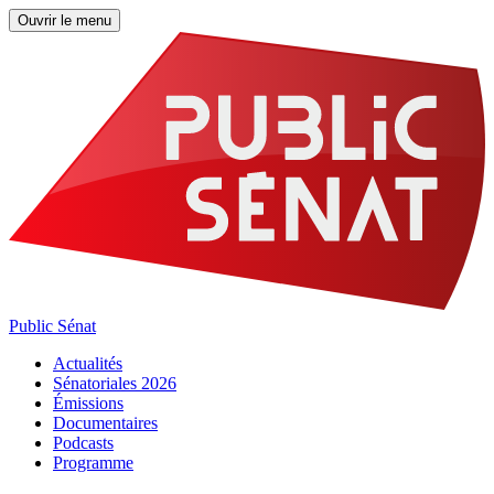
Ouvrir le menu
Public Sénat
Actualités
Sénatoriales 2026
Émissions
Documentaires
Podcasts
Programme