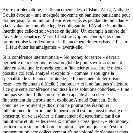
Autre problématique, les financements liés à l’islam. Ainsi, Nathalie
Goulet évoque « une mosquée moyenne en banlieue parisienne peut
drainer jusqu’à un million d’euros en espèces pendant le ramadan »
via la zakat, une aumône légale et obligatoire. L’Arabie Saoudite a
interdit que celle-ci soit versée en liquide. Un exemple à suivre de
l’avis de la sénatrice. Marie-Christine Dupuis-Danon, elle, craint
qu’on réduise la réflexion sur le financement du terrorisme à l’islam :
« Il faut éviter les amalgames », avertit-elle.
Si la conférence internationale « No money for terror » devrait
permettre de mener une réflexion globale pour savoir «comment
faire en sorte que le renseignement financier puisse être le mieux
possible collecté, analysé et exploité » comme le souligne la
spécialiste de la finance criminelle, le financement du terrorisme
reste « extrêmement difficile à endiguer » et il ne faut pas s’attendre
à ce que cette conférence aboutisse à des solutions concrètes. « Il ne
faut pas se faire d’illusion sur notre capacité à assécher le
financement du terrorisme », explique Arnaud Danjean. Et de
conclure : « Souvent je dis qu’on ne pourra pas éradiquer
militairement le terrorisme. Je pense qu’il est tout aussi illusoire de
penser qu’on va assécher le financement du terrorisme car il est
multiforme et utilise les réseaux criminels classiques ». « No money
for terror » reste toutefois une réunion « symbolique car c’est un
moment où on acte collectivement d’une volonté de s’engager dans