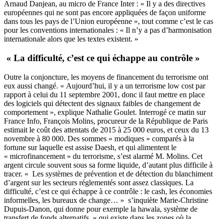
Arnaud Danjean, au micro de France Inter : « Il y a des directives
européennes qui ne sont pas encore appliquées de façon uniforme
dans tous les pays de l’Union européenne », tout comme c’est le cas
pour les conventions internationales : « Il n’y a pas d’harmonisation
internationale alors que les textes existent. »
« La difficulté, c’est ce qui échappe au contrôle »
Outre la conjoncture, les moyens de financement du terrorisme ont
eux aussi changé. « Aujourd’hui, il y a un terrorisme low cost par
rapport à celui du 11 septembre 2001, donc il faut mettre en place
des logiciels qui détectent des signaux faibles de changement de
comportement », explique Nathalie Goulet. Interrogé ce matin sur
France Info, François Molins, procureur de la République de Paris
estimait le coût des attentats de 2015 à 25 000 euros, et ceux du 13
novembre à 80 000. Des sommes « modiques » comparés à la
fortune sur laquelle est assise Daesh, et qui alimentent le
« microfinancement » du terrorisme, s’est alarmé M. Molins. Cet
argent circule souvent sous sa forme liquide, d’autant plus difficile à
tracer. « Les systèmes de prévention et de détection du blanchiment
d’argent sur les secteurs réglementés sont assez classiques. La
difficulté, c’est ce qui échappe à ce contrôle : le cash, les économies
informelles, les bureaux de change… » s’inquiète Marie-Christine
Dupuis-Danon, qui donne pour exemple la hawala, système de
transfert de fonds alternatifs, « qui existe dans les zones où la