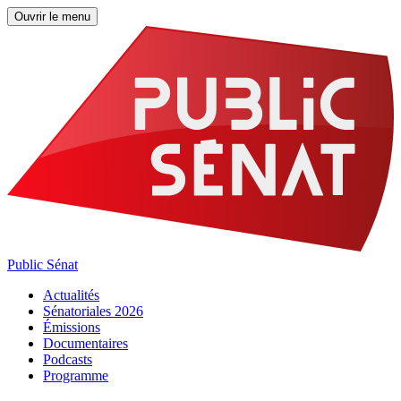
Ouvrir le menu
Public Sénat
Actualités
Sénatoriales 2026
Émissions
Documentaires
Podcasts
Programme