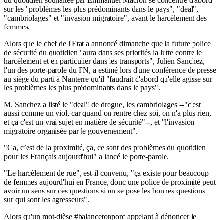
du quotidien souhaitée par Emmanuel Macron se concentre d'abord
sur les "problèmes les plus prédominants dans le pays", "deal",
"cambriolages" et "invasion migratoire", avant le harcèlement des
femmes.
Alors que le chef de l'Etat a annoncé dimanche que la future police
de sécurité du quotidien "aura dans ses priorités la lutte contre le
harcèlement et en particulier dans les transports", Julien Sanchez,
l'un des porte-parole du FN, a estimé lors d'une conférence de presse
au siège du parti à Nanterre qu'il "faudrait d'abord qu'elle agisse sur
les problèmes les plus prédominants dans le pays".
M. Sanchez a listé le "deal" de drogue, les cambriolages --"c'est
aussi comme un viol, car quand on rentre chez soi, on n'a plus rien,
et ça c'est un vrai sujet en matière de sécurité"--, et "l'invasion
migratoire organisée par le gouvernement".
"Ca, c’est de la proximité, ça, ce sont des problèmes du quotidien
pour les Français aujourd'hui" a lancé le porte-parole.
"Le harcèlement de rue", est-il convenu, "ça existe pour beaucoup
de femmes aujourd'hui en France, donc une police de proximité peut
avoir un sens sur ces questions si on se pose les bonnes questions
sur qui sont les agresseurs".
Alors qu'un mot-dièse #balancetonporc appelant à dénoncer le