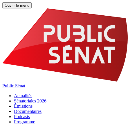
Ouvrir le menu
Public Sénat
Actualités
Sénatoriales 2026
Émissions
Documentaires
Podcasts
Programme