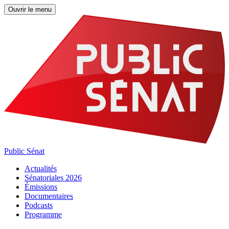
Ouvrir le menu
Public Sénat
Actualités
Sénatoriales 2026
Émissions
Documentaires
Podcasts
Programme