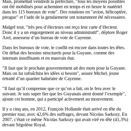
Mais, promettait vendredi la préfecture, "tous les moyens possibles
ont été mobilisés pour acheminer en temps et en heure le matériel
dans les 115 bureaux de vote". Des rotations en "avion, hélicoptère,
pirogue" et l’aide de la gendarmerie ont notamment été nécessaires.
Malgré tout, "très peu d’électeurs ont reçu leur carte d’électeur.
Donc il y a un engorgement au niveau administratif", déplore Roger
Arel, assesseur d’un bureau de vote de Cayenne.
Dans les bureaux de vote, le conflit est encore dans toutes les têtes.
On débat des besoins structurels pour la Guyane, comme des
internats insuffisants et en mauvais état.
"Il faut que le prochain gouvernement ait des mots pour la Guyane.
Mais on lui rafraîchira les idées si besoin", assure Michel, jeune
retraité d’un quartier balnéaire de Cayenne.
"Il faut qu’il comprenne que ce qu’on a fait, on le fera avec le
suivant. Je suis super fier que les Guyanais aient donné l’exemple",
ajoute cet homme, qui a participé activement au mouvement.
Il y a cinq ans, en 2012, François Hollande était arrivé en tête du
premier tour, avec 42,6% des suffrages, devant Nicolas Sarkozy. En
2007, c'était ce même Nicolas Sarkozy qui avait viré en tête (41,3%)
devant Ségolène Royal.