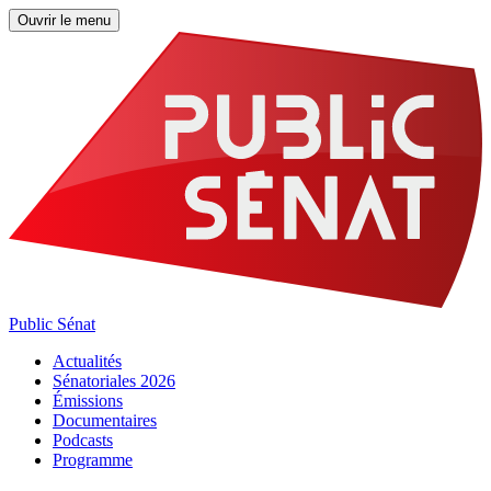
Ouvrir le menu
Public Sénat
Actualités
Sénatoriales 2026
Émissions
Documentaires
Podcasts
Programme