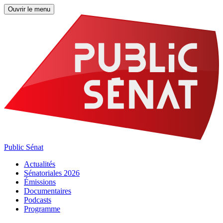
Ouvrir le menu
Public Sénat
Actualités
Sénatoriales 2026
Émissions
Documentaires
Podcasts
Programme