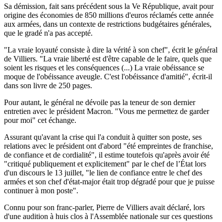
Sa démission, fait sans précédent sous la Ve République, avait pour
origine des économies de 850 millions d'euros réclamés cette année
aux armées, dans un contexte de restrictions budgétaires générales,
que le gradé n'a pas accepté.
"La vraie loyauté consiste à dire la vérité à son chef", écrit le général
de Villiers. "La vraie liberté est d'être capable de le faire, quels que
soient les risques et les conséquences (...) La vraie obéissance se
moque de l'obéissance aveugle. C'est l'obéissance d'amitié", écrit-il
dans son livre de 250 pages.
Pour autant, le général ne dévoile pas la teneur de son dernier
entretien avec le président Macron. "Vous me permettez de garder
pour moi" cet échange.
Assurant qu'avant la crise qui l'a conduit à quitter son poste, ses
relations avec le président ont d'abord "été empreintes de franchise,
de confiance et de cordialité", il estime toutefois qu'après avoir été
"critiqué publiquement et explicitement" par le chef de l’État lors
d'un discours le 13 juillet, "le lien de confiance entre le chef des
armées et son chef d'état-major était trop dégradé pour que je puisse
continuer à mon poste".
Connu pour son franc-parler, Pierre de Villiers avait déclaré, lors
d'une audition à huis clos à l'Assemblée nationale sur ces questions