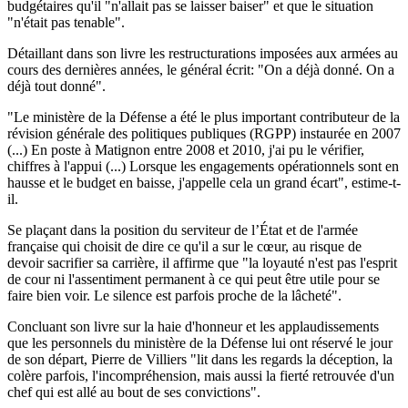
budgétaires qu'il "n'allait pas se laisser baiser" et que le situation
"n'était pas tenable".
Détaillant dans son livre les restructurations imposées aux armées au
cours des dernières années, le général écrit: "On a déjà donné. On a
déjà tout donné".
"Le ministère de la Défense a été le plus important contributeur de la
révision générale des politiques publiques (RGPP) instaurée en 2007
(...) En poste à Matignon entre 2008 et 2010, j'ai pu le vérifier,
chiffres à l'appui (...) Lorsque les engagements opérationnels sont en
hausse et le budget en baisse, j'appelle cela un grand écart", estime-t-
il.
Se plaçant dans la position du serviteur de l’État et de l'armée
française qui choisit de dire ce qu'il a sur le cœur, au risque de
devoir sacrifier sa carrière, il affirme que "la loyauté n'est pas l'esprit
de cour ni l'assentiment permanent à ce qui peut être utile pour se
faire bien voir. Le silence est parfois proche de la lâcheté".
Concluant son livre sur la haie d'honneur et les applaudissements
que les personnels du ministère de la Défense lui ont réservé le jour
de son départ, Pierre de Villiers "lit dans les regards la déception, la
colère parfois, l'incompréhension, mais aussi la fierté retrouvée d'un
chef qui est allé au bout de ses convictions".