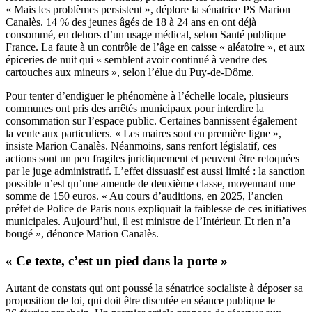
« Mais les problèmes persistent », déplore la sénatrice PS Marion
Canalès. 14 % des jeunes âgés de 18 à 24 ans en ont déjà
consommé, en dehors d’un usage médical, selon Santé publique
France. La faute à un contrôle de l’âge en caisse « aléatoire », et aux
épiceries de nuit qui « semblent avoir continué à vendre des
cartouches aux mineurs », selon l’élue du Puy-de-Dôme.
Pour tenter d’endiguer le phénomène à l’échelle locale, plusieurs
communes ont pris des arrêtés municipaux pour interdire la
consommation sur l’espace public. Certaines bannissent également
la vente aux particuliers. « Les maires sont en première ligne »,
insiste Marion Canalès. Néanmoins, sans renfort législatif, ces
actions sont un peu fragiles juridiquement et peuvent être retoquées
par le juge administratif. L’effet dissuasif est aussi limité : la sanction
possible n’est qu’une amende de deuxième classe, moyennant une
somme de 150 euros. « Au cours d’auditions, en 2025, l’ancien
préfet de Police de Paris nous expliquait la faiblesse de ces initiatives
municipales. Aujourd’hui, il est ministre de l’Intérieur. Et rien n’a
bougé », dénonce Marion Canalès.
« Ce texte, c’est un pied dans la porte »
Autant de constats qui ont poussé la sénatrice socialiste à déposer sa
proposition de loi, qui doit être discutée en séance publique le