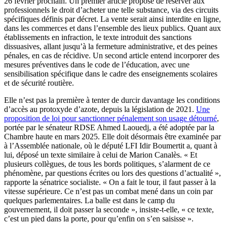
26 février prochain. Un premier article propose de réserver aux
professionnels le droit d’acheter une telle substance, via des circuits
spécifiques définis par décret. La vente serait ainsi interdite en ligne,
dans les commerces et dans l’ensemble des lieux publics. Quant aux
établissements en infraction, le texte introduit des sanctions
dissuasives, allant jusqu’à la fermeture administrative, et des peines
pénales, en cas de récidive. Un second article entend incorporer des
mesures préventives dans le code de l’éducation, avec une
sensibilisation spécifique dans le cadre des enseignements scolaires
et de sécurité routière.
Elle n’est pas la première à tenter de durcir davantage les conditions
d’accès au protoxyde d’azote, depuis la législation de 2021.
Une
proposition de loi pour sanctionner pénalement son usage détourné
,
portée par le sénateur RDSE Ahmed Laouedj, a été adoptée par la
Chambre haute en mars 2025. Elle doit désormais être examinée par
à l’Assemblée nationale, où le député LFI Idir Boumertit a, quant à
lui, déposé un texte similaire à celui de Marion Canalès. « Et
plusieurs collègues, de tous les bords politiques, s’alarment de ce
phénomène, par questions écrites ou lors des questions d’actualité »,
rapporte la sénatrice socialiste. « On a fait le tour, il faut passer à la
vitesse supérieure. Ce n’est pas un combat mené dans un coin par
quelques parlementaires. La balle est dans le camp du
gouvernement, il doit passer la seconde », insiste-t-elle, « ce texte,
c’est un pied dans la porte, pour qu’enfin on s’en saisisse ».