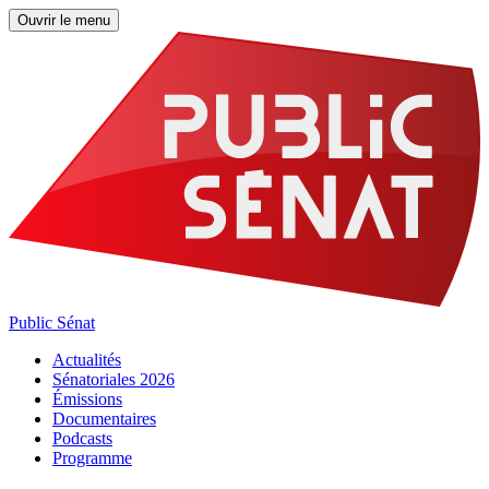
Ouvrir le menu
Public Sénat
Actualités
Sénatoriales 2026
Émissions
Documentaires
Podcasts
Programme