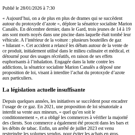
Publié le
28/01/2026 à 7:30
« Aujourd’hui, on a de plus en plus de drames qui se succèdent
autour du protoxyde d’azote », déplore la sénatrice socialiste Marion
Canalès. En décembre dernier, dans le Gard, trois jeunes de 14 à 19
ans sont morts noyés dans une piscine dans laquelle était tombé leur
véhicule. A l’intérieur de la voiture : plusieurs bouteilles de gaz
« hilarant ». Cet accident a relancé les débats autour de la vente de
ce produit, initialement utilisé dans le milieu culinaire et médical, et
détourné pour des usages récréatifs, en raison de ses effets
euphorisants à l’inhalation. Engagée dans la lutte contre les
addictions, la sénatrice socialiste Marion Canalès a déposé une
proposition de loi, visant à interdire l’achat du protoxyde d’azote
aux particuliers.
La législation actuelle insuffisante
Depuis quelques années, les initiatives se succèdent pour encadrer
l’usage de ce gaz. En 2021, une proposition de loi sénatoriale a
interdit sa vente aux mineurs, « quel qu’en soit le
conditionnement », et a obligé les commerces à vérifier la majorité
des clients. Son commerce a également été proscrit dans les bars et
les débits de tabac. Enfin, un arrêté de juillet 2023 est venu
restreindre les volumes vendus, pour éviter les achats en gros.