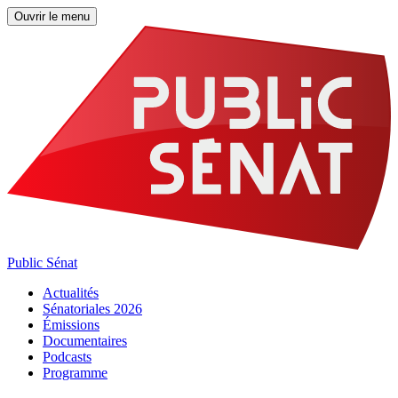
Ouvrir le menu
Public Sénat
Actualités
Sénatoriales 2026
Émissions
Documentaires
Podcasts
Programme