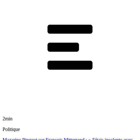
2min
Politique
Mazarine Pingeot sur François Mitterrand : « J'étais insolente avec