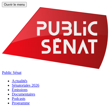
Ouvrir le menu
Public Sénat
Actualités
Sénatoriales 2026
Émissions
Documentaires
Podcasts
Programme