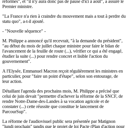
réformes", et "il n'y aura donc pas de pause d'ici à août", a assuré le
Premier ministre.
"La France n'a rien à craindre du mouvement mais a tout à perdre du
statu quo", a-t-il ajouté.
- "Nouvelle séquence" -
M. Philippe a annoncé qu'il recevrait, "à la demande du président",
"au début du mois de juillet chaque ministre pour faire le bilan de
l'avancement de la feuille de route (...), vérifier ce qui a été engagé,
étudier la suite (...) pour rendre concret et lisible l'action du
gouvernement".
A l'Elysée, Emmanuel Macron reçoit régulièrement les ministres en
particulier, pour "faire un point d'étape", selon son entourage, de
leur action.
Détaillant l'agenda des prochains mois, M. Philippe a précisé que
celui de juin devait "permettre d'achever la réforme de la SNCF, de
rendre Notre-Dame-des-Landes à sa vocation agricole et de
constater (...) cette réussite que constitue le lancement de
ParcourSup".
La réforme de l'audiovisuel public sera présentée par Matignon
"lundi prochain" tandis que le projet de loi Pacte (Plan d'action pour