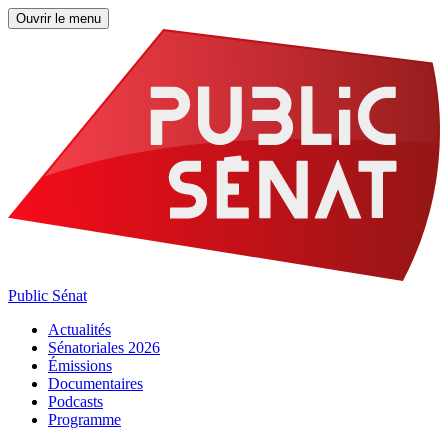
Ouvrir le menu
Public Sénat
Actualités
Sénatoriales 2026
Émissions
Documentaires
Podcasts
Programme