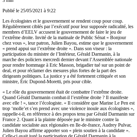
3 min
Publié le
25/05/2021 à 9:22
Les écologistes et le gouvernement se rendent coup pour coup.
Régulièrement ciblés par l’exécutif pour leur supposée radicalité, les
membres d’EELV accusent le gouvernement de faire le jeu de
l’extrême droite. Invité de la matinale de Public Sénat « Bonjour
chez vous », leur patron, Julien Bayou, estime que le gouvernement
« prend appui sur l’extrême droite ». Dans son viseur : la
participation du ministre de l’Intérieur, Gérald Darmanin, à la
marche des policiers mercredi dernier devant l’Assemblée nationale
pour rendre hommage à Eric Masson, brigadier tué sur un point de
deal, et pour réclamer des mesures plus fortes de la part des
dirigeants politiques. La justice y a été fortement critiquée et son
ministre, Éric Dupond-Moretti, pris pour cible.
« Le rôle du gouvernement était de combattre l’extrême droite.
Quand Gérald Darmanin combat-il l’extrême droite ? Il manifeste
avec elle ! », tance l’écologiste. « Il considère que Marine Le Pen est
trop ‘molle’et s’en prend avec une violence inouïe aux écologistes »,
rappelle-t-il, en référence à des propos tenu par Gérald Darmanin sur
France 2. Quant à la plainte déposée par le ministre contre la
candidate socialiste aux régionales en Ile-de-france, Audrey Pulvar,
Julien Bayou affirme apporter son « plein soutien à la candidate ».
Celle-ci avait jugé la participation de Gérald Darmanin à la