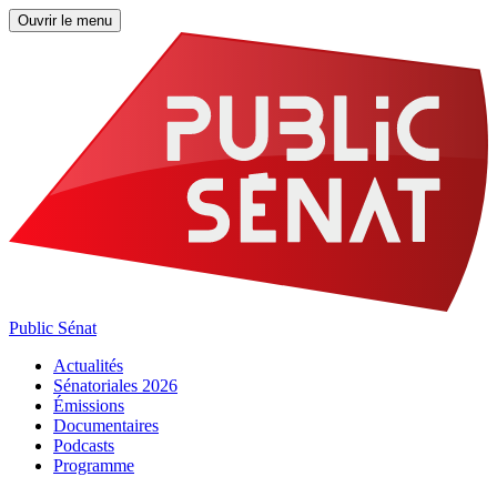
Ouvrir le menu
Public Sénat
Actualités
Sénatoriales 2026
Émissions
Documentaires
Podcasts
Programme