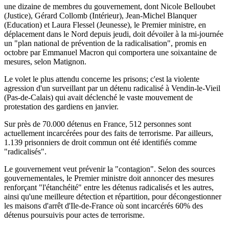
une dizaine de membres du gouvernement, dont Nicole Belloubet
(Justice), Gérard Collomb (Intérieur), Jean-Michel Blanquer
(Education) et Laura Flessel (Jeunesse), le Premier ministre, en
déplacement dans le Nord depuis jeudi, doit dévoiler à la mi-journée
un "plan national de prévention de la radicalisation", promis en
octobre par Emmanuel Macron qui comportera une soixantaine de
mesures, selon Matignon.
Le volet le plus attendu concerne les prisons; c'est la violente
agression d'un surveillant par un détenu radicalisé à Vendin-le-Vieil
(Pas-de-Calais) qui avait déclenché le vaste mouvement de
protestation des gardiens en janvier.
Sur près de 70.000 détenus en France, 512 personnes sont
actuellement incarcérées pour des faits de terrorisme. Par ailleurs,
1.139 prisonniers de droit commun ont été identifiés comme
"radicalisés".
Le gouvernement veut prévenir la "contagion". Selon des sources
gouvernementales, le Premier ministre doit annoncer des mesures
renforçant "l'étanchéité" entre les détenus radicalisés et les autres,
ainsi qu'une meilleure détection et répartition, pour décongestionner
les maisons d'arrêt d'Ile-de-France où sont incarcérés 60% des
détenus poursuivis pour actes de terrorisme.