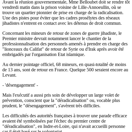
Avant la réunion gouvernementale, Mme Belloubet doit se rendre tôt
vendredi matin dans la prison voisine de Lille-Annoeullin, où se
trouve un quartier pionnier de prise en charge de la radicalisation.
Une des pistes pour éviter que les cadres prosélytes des réseaux
jihadistes n'entrent en contact avec les détenus de droit commun.
Concernant les mineurs de retour de zones de guerre jihadiste, le
Premier ministre devrait notamment lancer le chantier de la
professionnalisation des personnels amenés à prendre en charge des
"lionceaux du Califat" de retour de Syrie ou d'Irak après avoir été
embrigadés par l'organisation Etat islamique.
Au dernier pointage officiel, 68 mineurs, en quasi-totalité de moins
de 13 ans, sont de retour en France. Quelque 500 seraient encore au
Levant.
- 'désengagement' -
Mais l'exécutif a aussi pris soin de développer un large volet de
prévention, conscient que la "déradicalisation" ou, vocable plus
prudent, le "désengagement", s'avèrent très difficiles.
Les difficultés des autorités françaises à trouver une parade efficace
avaient été symbolisées par l'échec du premier centre de
"déradicalisation", en Indre-et-Loire, qui n'avait accueilli personne
car il était basé sur le volontariat.