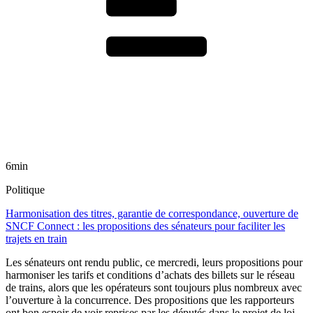
6min
Politique
Harmonisation des titres, garantie de correspondance, ouverture de
SNCF Connect : les propositions des sénateurs pour faciliter les
trajets en train
Les sénateurs ont rendu public, ce mercredi, leurs propositions pour
harmoniser les tarifs et conditions d’achats des billets sur le réseau
de trains, alors que les opérateurs sont toujours plus nombreux avec
l’ouverture à la concurrence. Des propositions que les rapporteurs
ont bon espoir de voir reprises par les députés dans le projet de loi-