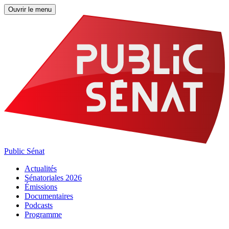
Ouvrir le menu
Public Sénat
Actualités
Sénatoriales 2026
Émissions
Documentaires
Podcasts
Programme