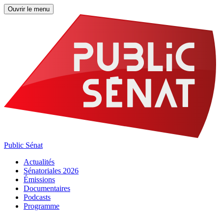
Ouvrir le menu
Public Sénat
Actualités
Sénatoriales 2026
Émissions
Documentaires
Podcasts
Programme