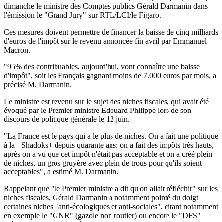
dimanche le ministre des Comptes publics Gérald Darmanin dans
l'émission le "Grand Jury" sur RTL/LCI/le Figaro.
Ces mesures doivent permettre de financer la baisse de cinq milliards
d'euros de l'impôt sur le revenu annoncée fin avril par Emmanuel
Macron.
"95% des contribuables, aujourd'hui, vont connaître une baisse
d'impôt", soit les Français gagnant moins de 7.000 euros par mois, a
précisé M. Darmanin.
Le ministre est revenu sur le sujet des niches fiscales, qui avait été
évoqué par le Premier ministre Edouard Philippe lors de son
discours de politique générale le 12 juin.
"La France est le pays qui a le plus de niches. On a fait une politique
à la +Shadoks+ depuis quarante ans: on a fait des impôts très hauts,
après on a vu que cet impôt n'était pas acceptable et on a créé plein
de niches, un gros gruyère avec plein de trous pour qu'ils soient
acceptables", a estimé M. Darmanin.
Rappelant que "le Premier ministre a dit qu'on allait réfléchir" sur les
niches fiscales, Gérald Darmanin a notamment pointé du doigt
certaines niches "anti-écologiques et anti-sociales", citant notamment
en exemple le "GNR" (gazole non routier) ou encore le "DFS"