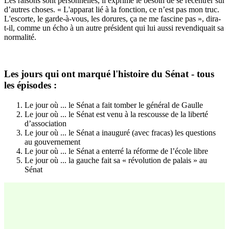
Les raisons sont personnelles, il exprime le besoin de se recentrer sur
d’autres choses. « L'apparat lié à la fonction, ce n’est pas mon truc.
L'escorte, le garde-à-vous, les dorures, ça ne me fascine pas »,
dira-
t-il
, comme un écho à un autre président qui lui aussi revendiquait sa
normalité.
Les jours qui ont marqué l'histoire du Sénat - tous
les épisodes :
Le jour où ... le Sénat a fait tomber le général de Gaulle
Le jour où ... le Sénat est venu à la rescousse de la liberté
d’association
Le jour où ... le Sénat a inauguré (avec fracas) les questions
au gouvernement
Le jour où ... le Sénat a enterré la réforme de l’école libre
Le jour où ... la gauche fait sa « révolution de palais » au
Sénat