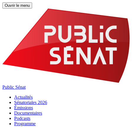
Ouvrir le menu
Public Sénat
Actualités
Sénatoriales 2026
Émissions
Documentaires
Podcasts
Programme