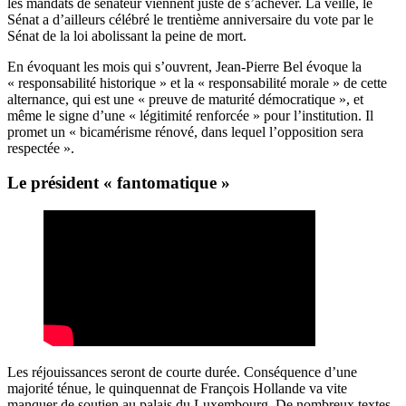
les mandats de sénateur viennent juste de s’achever. La veille, le
Sénat a d’ailleurs célébré le trentième anniversaire du vote par le
Sénat de la loi abolissant la peine de mort.
En évoquant les mois qui s’ouvrent, Jean-Pierre Bel évoque la
« responsabilité historique » et la « responsabilité morale » de cette
alternance, qui est une « preuve de maturité démocratique », et
même le signe d’une « légitimité renforcée » pour l’institution. Il
promet un « bicamérisme rénové, dans lequel l’opposition sera
respectée ».
Le président « fantomatique »
Les réjouissances seront de courte durée. Conséquence d’une
majorité ténue, le quinquennat de François Hollande va vite
manquer de soutien au palais du Luxembourg.
De nombreux textes