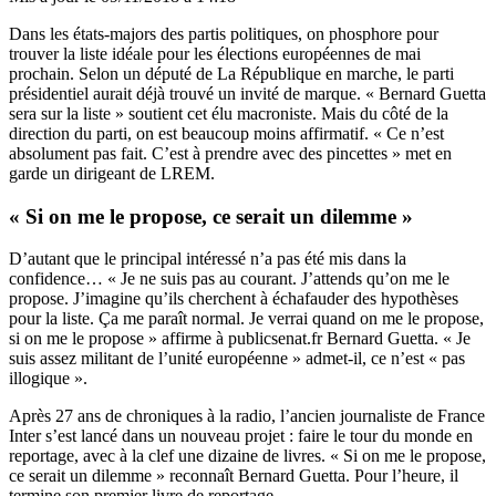
Dans les états-majors des partis politiques, on phosphore pour
trouver la liste idéale pour les élections européennes de mai
prochain. Selon un député de La République en marche, le parti
présidentiel aurait déjà trouvé un invité de marque. « Bernard Guetta
sera sur la liste » soutient cet élu macroniste. Mais du côté de la
direction du parti, on est beaucoup moins affirmatif. « Ce n’est
absolument pas fait. C’est à prendre avec des pincettes » met en
garde un dirigeant de LREM.
« Si on me le propose, ce serait un dilemme »
D’autant que le principal intéressé n’a pas été mis dans la
confidence… « Je ne suis pas au courant. J’attends qu’on me le
propose. J’imagine qu’ils cherchent à échafauder des hypothèses
pour la liste. Ça me paraît normal. Je verrai quand on me le propose,
si on me le propose » affirme à publicsenat.fr Bernard Guetta. « Je
suis assez militant de l’unité européenne » admet-il, ce n’est « pas
illogique ».
Après 27 ans de chroniques à la radio, l’ancien journaliste de France
Inter s’est lancé dans un nouveau projet : faire le tour du monde en
reportage, avec à la clef une dizaine de livres. « Si on me le propose,
ce serait un dilemme » reconnaît Bernard Guetta. Pour l’heure, il
termine son premier livre de reportage.