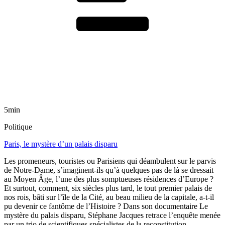
5min
Politique
Paris, le mystère d’un palais disparu
Les promeneurs, touristes ou Parisiens qui déambulent sur le parvis
de Notre-Dame, s’imaginent-ils qu’à quelques pas de là se dressait
au Moyen Âge, l’une des plus somptueuses résidences d’Europe ?
Et surtout, comment, six siècles plus tard, le tout premier palais de
nos rois, bâti sur l’île de la Cité, au beau milieu de la capitale, a-t-il
pu devenir ce fantôme de l’Histoire ? Dans son documentaire Le
mystère du palais disparu, Stéphane Jacques retrace l’enquête menée
par un trio de scientifiques spécialistes de la reconstitution