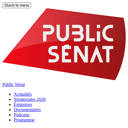
Ouvrir le menu
Public Sénat
Actualités
Sénatoriales 2026
Émissions
Documentaires
Podcasts
Programme