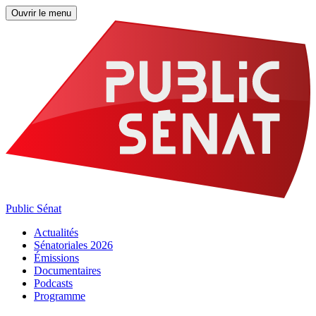
Ouvrir le menu
Public Sénat
Actualités
Sénatoriales 2026
Émissions
Documentaires
Podcasts
Programme