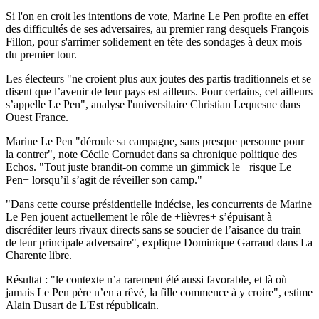
Si l'on en croit les intentions de vote, Marine Le Pen profite en effet
des difficultés de ses adversaires, au premier rang desquels François
Fillon, pour s'arrimer solidement en tête des sondages à deux mois
du premier tour.
Les électeurs "ne croient plus aux joutes des partis traditionnels et se
disent que l’avenir de leur pays est ailleurs. Pour certains, cet ailleurs
s’appelle Le Pen", analyse l'universitaire Christian Lequesne dans
Ouest France.
Marine Le Pen "déroule sa campagne, sans presque personne pour
la contrer", note Cécile Cornudet dans sa chronique politique des
Echos. "Tout juste brandit-on comme un gimmick le +risque Le
Pen+ lorsqu’il s’agit de réveiller son camp."
"Dans cette course présidentielle indécise, les concurrents de Marine
Le Pen jouent actuellement le rôle de +lièvres+ s’épuisant à
discréditer leurs rivaux directs sans se soucier de l’aisance du train
de leur principale adversaire", explique Dominique Garraud dans La
Charente libre.
Résultat : "le contexte n’a rarement été aussi favorable, et là où
jamais Le Pen père n’en a rêvé, la fille commence à y croire", estime
Alain Dusart de L'Est républicain.