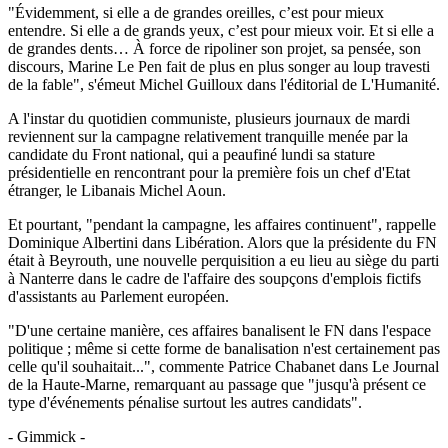
"Évidemment, si elle a de grandes oreilles, c’est pour mieux
entendre. Si elle a de grands yeux, c’est pour mieux voir. Et si elle a
de grandes dents… À force de ripoliner son projet, sa pensée, son
discours, Marine Le Pen fait de plus en plus songer au loup travesti
de la fable", s'émeut Michel Guilloux dans l'éditorial de L'Humanité.
A l'instar du quotidien communiste, plusieurs journaux de mardi
reviennent sur la campagne relativement tranquille menée par la
candidate du Front national, qui a peaufiné lundi sa stature
présidentielle en rencontrant pour la première fois un chef d'Etat
étranger, le Libanais Michel Aoun.
Et pourtant, "pendant la campagne, les affaires continuent", rappelle
Dominique Albertini dans Libération. Alors que la présidente du FN
était à Beyrouth, une nouvelle perquisition a eu lieu au siège du parti
à Nanterre dans le cadre de l'affaire des soupçons d'emplois fictifs
d'assistants au Parlement européen.
"D'une certaine manière, ces affaires banalisent le FN dans l'espace
politique ; même si cette forme de banalisation n'est certainement pas
celle qu'il souhaitait...", commente Patrice Chabanet dans Le Journal
de la Haute-Marne, remarquant au passage que "jusqu'à présent ce
type d'événements pénalise surtout les autres candidats".
- Gimmick -