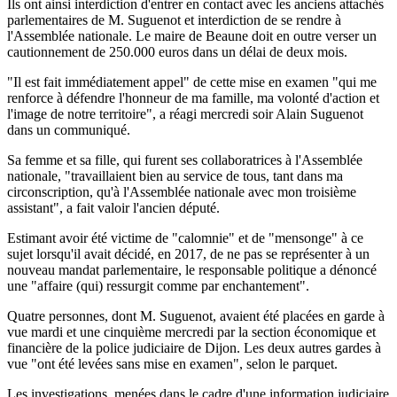
Ils ont ainsi interdiction d'entrer en contact avec les anciens attachés
parlementaires de M. Suguenot et interdiction de se rendre à
l'Assemblée nationale. Le maire de Beaune doit en outre verser un
cautionnement de 250.000 euros dans un délai de deux mois.
"Il est fait immédiatement appel" de cette mise en examen "qui me
renforce à défendre l'honneur de ma famille, ma volonté d'action et
l'image de notre territoire", a réagi mercredi soir Alain Suguenot
dans un communiqué.
Sa femme et sa fille, qui furent ses collaboratrices à l'Assemblée
nationale, "travaillaient bien au service de tous, tant dans ma
circonscription, qu'à l'Assemblée nationale avec mon troisième
assistant", a fait valoir l'ancien député.
Estimant avoir été victime de "calomnie" et de "mensonge" à ce
sujet lorsqu'il avait décidé, en 2017, de ne pas se représenter à un
nouveau mandat parlementaire, le responsable politique a dénoncé
une "affaire (qui) ressurgit comme par enchantement".
Quatre personnes, dont M. Suguenot, avaient été placées en garde à
vue mardi et une cinquième mercredi par la section économique et
financière de la police judiciaire de Dijon. Les deux autres gardes à
vue "ont été levées sans mise en examen", selon le parquet.
Les investigations, menées dans le cadre d'une information judiciaire