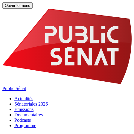
Ouvrir le menu
Public Sénat
Actualités
Sénatoriales 2026
Émissions
Documentaires
Podcasts
Programme