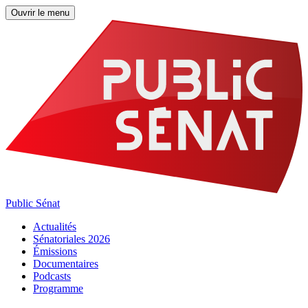
Ouvrir le menu
Public Sénat
Actualités
Sénatoriales 2026
Émissions
Documentaires
Podcasts
Programme