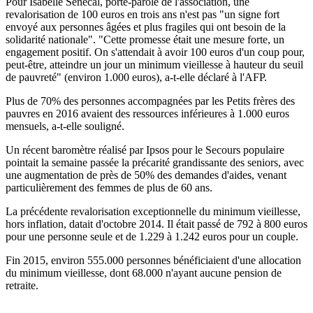
Pour Isabelle Sénécal, porte-parole de l'association, une
revalorisation de 100 euros en trois ans n'est pas "un signe fort
envoyé aux personnes âgées et plus fragiles qui ont besoin de la
solidarité nationale". "Cette promesse était une mesure forte, un
engagement positif. On s'attendait à avoir 100 euros d'un coup pour,
peut-être, atteindre un jour un minimum vieillesse à hauteur du seuil
de pauvreté" (environ 1.000 euros), a-t-elle déclaré à l'AFP.
Plus de 70% des personnes accompagnées par les Petits frères des
pauvres en 2016 avaient des ressources inférieures à 1.000 euros
mensuels, a-t-elle souligné.
Un récent baromètre réalisé par Ipsos pour le Secours populaire
pointait la semaine passée la précarité grandissante des seniors, avec
une augmentation de près de 50% des demandes d'aides, venant
particulièrement des femmes de plus de 60 ans.
La précédente revalorisation exceptionnelle du minimum vieillesse,
hors inflation, datait d'octobre 2014. Il était passé de 792 à 800 euros
pour une personne seule et de 1.229 à 1.242 euros pour un couple.
Fin 2015, environ 555.000 personnes bénéficiaient d'une allocation
du minimum vieillesse, dont 68.000 n'ayant aucune pension de
retraite.