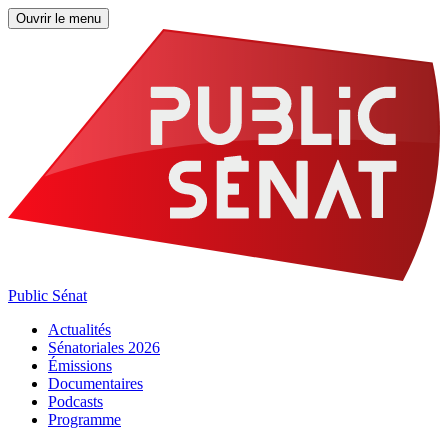
Ouvrir le menu
Public Sénat
Actualités
Sénatoriales 2026
Émissions
Documentaires
Podcasts
Programme