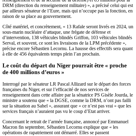
DRM (direction du renseignement militaire) », a précisé celui qui est
par ailleurs sénateur de l’Eure, mais qui n’occupe pas la fonction, en
raison de sa place au gouvernement.
Côté matériel, et concrètement, « 13 Rafale seront livrés en 2024, un
sous-marin nucléaire d’attaque, une frégate de défense et
d’intervention, 138 véhicules blindés Griffon, 103 véhicules blindés
Serval, et souvent, ce sont les livraisons de la LPM précédente »,
précise encore Sébastien Lecornu. La hausse des effectifs sera quant
à elle de 456 équivalents temps plein l’an prochain.
Le coût du départ du Niger pourrait être « proche
de 400 millions d’euros »
Interrogé par le sénateur LR Pascal Allizard sur le départ des forces
françaises du Niger, et sur l’efficacité de nos services de
renseignement dans cette affaire par la sénatrice PS Gisèle Jourda, le
ministre a soutenu que « la DGSE, comme la DRM, n’ont pas failli
sur la situation au Sahel », assurant que « ce n’est pas vrai » que les
services français n’auraient pas vu le coup d’Etat arriver.
Concernant le retrait de l’armée française, annoncé par Emmanuel
Macron fin septembre, Sébastien Lecornu explique que « les
opérations de rapatriement ont démarré. Elles se passent