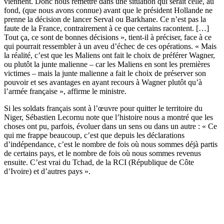
viennent. Donc nous remettre dans une situation qui serait celle, au
fond, (que nous avons connue) avant que le président Hollande ne
prenne la décision de lancer Serval ou Barkhane. Ce n’est pas la
faute de la France, contrairement à ce que certains racontent. […]
Tout ça, ce sont de bonnes décisions », tient-il à préciser, face à ce
qui pourrait ressembler à un aveu d’échec de ces opérations. « Mais
la réalité, c’est que les Maliens ont fait le choix de préférer Wagner,
ou plutôt la junte malienne – car les Maliens en sont les premières
victimes – mais la junte malienne a fait le choix de préserver son
pouvoir et ses avantages en ayant recours à Wagner plutôt qu’à
l’armée française », affirme le ministre.
Si les soldats français sont à l’œuvre pour quitter le territoire du
Niger, Sébastien Lecornu note que l’histoire nous a montré que les
choses ont pu, parfois, évoluer dans un sens ou dans un autre : « Ce
qui me frappe beaucoup, c’est que depuis les déclarations
d’indépendance, c’est le nombre de fois où nous sommes déjà partis
de certains pays, et le nombre de fois où nous sommes revenus
ensuite. C’est vrai du Tchad, de la RCI (République de Côte
d’Ivoire) et d’autres pays ».