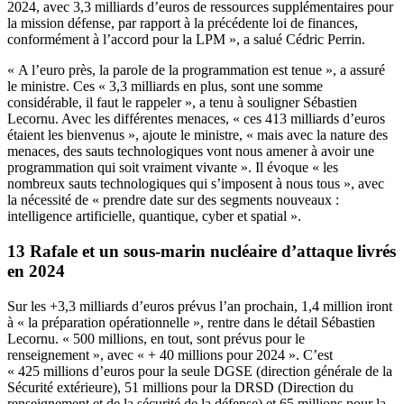
2024, avec 3,3 milliards d’euros de ressources supplémentaires pour
la mission défense, par rapport à la précédente loi de finances,
conformément à l’accord pour la LPM », a salué Cédric Perrin.
« A l’euro près, la parole de la programmation est tenue », a assuré
le ministre. Ces « 3,3 milliards en plus, sont une somme
considérable, il faut le rappeler », a tenu à souligner Sébastien
Lecornu. Avec les différentes menaces, « ces 413 milliards d’euros
étaient les bienvenus », ajoute le ministre, « mais avec la nature des
menaces, des sauts technologiques vont nous amener à avoir une
programmation qui soit vraiment vivante ». Il évoque « les
nombreux sauts technologiques qui s’imposent à nous tous », avec
la nécessité de « prendre date sur des segments nouveaux :
intelligence artificielle, quantique, cyber et spatial ».
13 Rafale et un sous-marin nucléaire d’attaque livrés
en 2024
Sur les +3,3 milliards d’euros prévus l’an prochain, 1,4 million iront
à « la préparation opérationnelle », rentre dans le détail Sébastien
Lecornu. « 500 millions, en tout, sont prévus pour le
renseignement », avec « + 40 millions pour 2024 ». C’est
« 425 millions d’euros pour la seule DGSE (direction générale de la
Sécurité extérieure), 51 millions pour la DRSD (Direction du
renseignement et de la sécurité de la défense) et 65 millions pour la