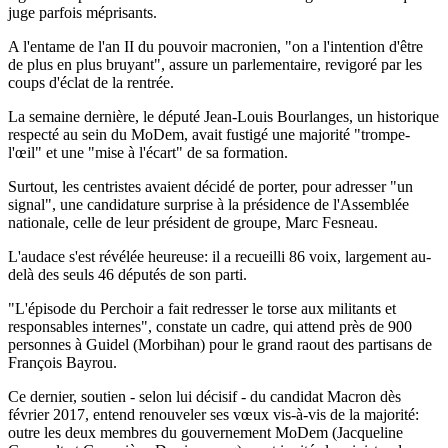
juge parfois méprisants.
A l'entame de l'an II du pouvoir macronien, "on a l'intention d'être
de plus en plus bruyant", assure un parlementaire, revigoré par les
coups d'éclat de la rentrée.
La semaine dernière, le député Jean-Louis Bourlanges, un historique
respecté au sein du MoDem, avait fustigé une majorité "trompe-
l'œil" et une "mise à l'écart" de sa formation.
Surtout, les centristes avaient décidé de porter, pour adresser "un
signal", une candidature surprise à la présidence de l'Assemblée
nationale, celle de leur président de groupe, Marc Fesneau.
L'audace s'est révélée heureuse: il a recueilli 86 voix, largement au-
delà des seuls 46 députés de son parti.
"L'épisode du Perchoir a fait redresser le torse aux militants et
responsables internes", constate un cadre, qui attend près de 900
personnes à Guidel (Morbihan) pour le grand raout des partisans de
François Bayrou.
Ce dernier, soutien - selon lui décisif - du candidat Macron dès
février 2017, entend renouveler ses vœux vis-à-vis de la majorité:
outre les deux membres du gouvernement MoDem (Jacqueline