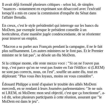
Il avait déjà formulé plusieurs critiques - selon lui, de simples
"nuances - notamment en exprimant son désaccord avec l'exécutif
lorsqu'il a mis en cause la commission d'enquête du Sénat dans
l'affaire Benalla.
En creux, c'est le style présidentiel qui interroge sur les bancs du
MoDem, par exemple lorsque le président conseille à un
horticulteur, d'une manière jugée condescendante, de se réorienter
pour trouver un emploi.
"Macron a su parler aux Français pendant la campagne, il ne le fait
plus suffisamment. Les autres ministres ne le font pas. Et le Premier
ministre ne le fait pas", se désole un élu MoDem.
Si la critique monte, elle reste mezzo voce : "Si on ne l'ouvre pas
trop, c'est parce qu'on ne veut pas foutre en l'air l'édifice: si (LREM)
ne sont pas corrects, nous, on l'est", souffle un autre élu, tout en
déplorant: "Plus vous êtes loyaux, moins on vous considère".
Édouard Philippe a tenté d'apaiser le trouble des alliés MoDem
mercredi, en se rendant à leurs Journées parlementaires: "Je ne suis
ni LREM, ni MoDem: mon seul objectif, c'est que ça fonctionne", a-
t-il dit, selon plusieurs participants à cette réunion, assurant que "le
MoDem est dans le jeu".