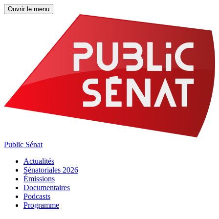
Ouvrir le menu
Public Sénat
Actualités
Sénatoriales 2026
Émissions
Documentaires
Podcasts
Programme