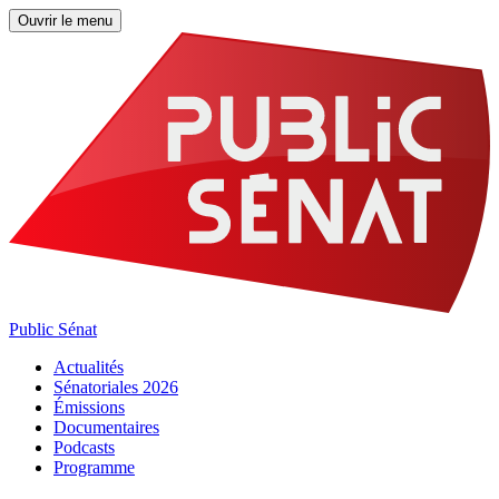
Ouvrir le menu
Public Sénat
Actualités
Sénatoriales 2026
Émissions
Documentaires
Podcasts
Programme