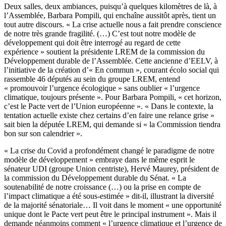
Deux salles, deux ambiances, puisqu’à quelques kilomètres de là, à
l’Assemblée, Barbara Pompili, qui enchaîne aussitôt après, tient un
tout autre discours. « La crise actuelle nous a fait prendre conscience
de notre très grande fragilité. (…) C’est tout notre modèle de
développement qui doit être interrogé au regard de cette
expérience » soutient la présidente LREM de la commission du
Développement durable de l’Assemblée. Cette ancienne d’EELV, à
l’initiative de la création d’« En commun », courant écolo social qui
rassemble 46 députés au sein du groupe LREM, entend
« promouvoir l’urgence écologique » sans oublier « l’urgence
climatique, toujours présente ». Pour Barbara Pompili, « cet horizon,
c’est le Pacte vert de l’Union européenne ». « Dans le contexte, la
tentation actuelle existe chez certains d’en faire une relance grise »
sait bien la députée LREM, qui demande si « la Commission tiendra
bon sur son calendrier ».
« La crise du Covid a profondément changé le paradigme de notre
modèle de développement » embraye dans le même esprit le
sénateur UDI (groupe Union centriste), Hervé Maurey, président de
la commission du Développement durable du Sénat. « La
soutenabilité de notre croissance (…) ou la prise en compte de
l’impact climatique a été sous-estimée » dit-il, illustrant la diversité
de la majorité sénatoriale… Il voit dans le moment « une opportunité
unique dont le Pacte vert peut être le principal instrument ». Mais il
demande néanmoins comment « l’urgence climatique et l’urgence de