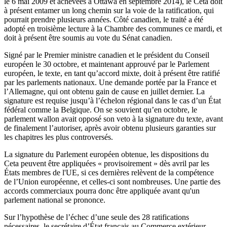
le 6 mai 2009 et achevées à Ottawa en septembre 2014), le Ceta doit
à présent entamer un long chemin sur la voie de la ratification, qui
pourrait prendre plusieurs années. Côté canadien, le traité a été
adopté en
troisième lecture à la Chambre des communes
ce mardi, et
doit à présent être soumis au vote du Sénat canadien.
Signé par le Premier ministre canadien et le président du Conseil
européen le 30 octobre, et maintenant approuvé par le Parlement
européen, le texte, en tant qu’
accord mixte
, doit à présent être ratifié
par les parlements nationaux. Une demande portée par la France et
l’Allemagne, qui ont obtenu gain de cause en juillet dernier. La
signature est requise jusqu’à l’échelon régional dans le cas d’un État
fédéral comme la Belgique. On se souvient qu’en octobre, le
parlement wallon avait opposé son veto à la signature du texte,
avant
de finalement l’autoriser
, après avoir obtenu plusieurs garanties sur
les chapitres les plus controversés.
La signature du Parlement européen obtenue, les dispositions du
Ceta peuvent être appliquées « provisoirement » dès avril par les
États membres de l'UE, si ces dernières relèvent de la compétence
de l’Union européenne, et celles-ci sont nombreuses. Une partie des
accords commerciaux pourra donc être appliquée avant qu'un
parlement national se prononce.
Sur l’hypothèse de l’échec d’une seule des 28 ratifications
nécessaires, le secrétaire d’État français au Commerce extérieur