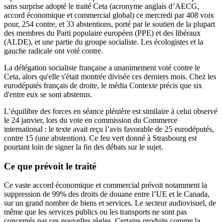
sans surprise adopté le traité Ceta (acronyme anglais d’AECG,
accord économique et commercial global) ce mercredi par 408 voix
pour, 254 contre, et 33 abstentions, porté par le soutien de la plupart
des membres du Parti populaire européen (PPE) et des libéraux
(ALDE), et une partie du groupe socialiste. Les écologistes et la
gauche radicale ont voté contre.
La délégation socialiste française
a unanimement voté contre le
Ceta
, alors qu'elle s'était montrée
divisée ces derniers mois
. Chez les
eurodéputés français de droite,
le média Contexte précis que six
d'entre eux se sont abstenus
.
L’équilibre des forces en séance plénière est similaire à celui observé
le 24 janvier, lors du vote en commission du Commerce
international : le texte avait reçu l’avis favorable de 25 eurodéputés,
contre 15 (une abstention). Ce feu vert donné à Strasbourg est
pourtant loin de signer la fin des débats sur le sujet.
Ce que prévoit le traité
Ce vaste accord économique et commercial prévoit notamment la
suppression de 99% des droits de douane entre l’UE et le Canada,
sur un grand nombre de biens et services. Le secteur audiovisuel, de
même que les services publics ou les transports ne sont pas
concernés par ces nouvelles règles. Certains produits comme la