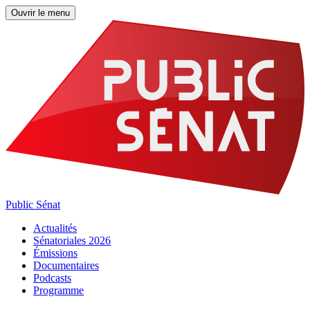
Ouvrir le menu
Public Sénat
Actualités
Sénatoriales 2026
Émissions
Documentaires
Podcasts
Programme