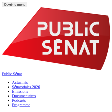
Ouvrir le menu
Public Sénat
Actualités
Sénatoriales 2026
Émissions
Documentaires
Podcasts
Programme