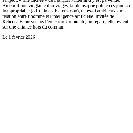
Pingeot, « fille cachée » de François Mitterrand y est parvenue.
Auteur d’une vingtaine d’ouvrages, la philosophe publie ces jours-ci
Inappropriable (ed. Climats Flammarion), un essai ambitieux sur la
relation entre l’homme et l'intelligence artificielle. Invitée de
Rebecca Fitoussi dans l’émission Un monde, un regard, elle revient
sur une enfance hors du commun.
Le
1 février 2026