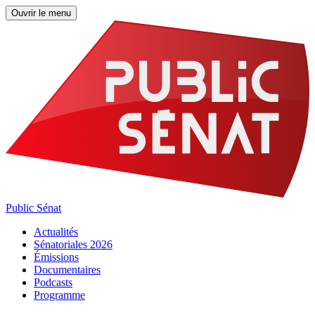
Ouvrir le menu
Public Sénat
Actualités
Sénatoriales 2026
Émissions
Documentaires
Podcasts
Programme