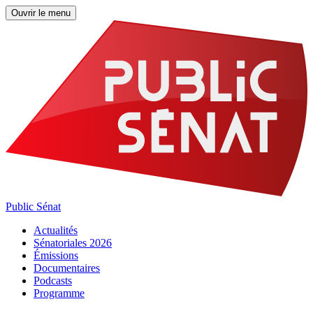
Ouvrir le menu
Public Sénat
Actualités
Sénatoriales 2026
Émissions
Documentaires
Podcasts
Programme