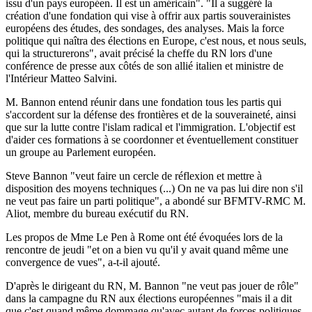
issu d'un pays européen. Il est un américain". "Il a suggéré la
création d'une fondation qui vise à offrir aux partis souverainistes
européens des études, des sondages, des analyses. Mais la force
politique qui naîtra des élections en Europe, c'est nous, et nous seuls,
qui la structurerons", avait précisé la cheffe du RN lors d'une
conférence de presse aux côtés de son allié italien et ministre de
l'Intérieur Matteo Salvini.
M. Bannon entend réunir dans une fondation tous les partis qui
s'accordent sur la défense des frontières et de la souveraineté, ainsi
que sur la lutte contre l'islam radical et l'immigration. L'objectif est
d'aider ces formations à se coordonner et éventuellement constituer
un groupe au Parlement européen.
Steve Bannon "veut faire un cercle de réflexion et mettre à
disposition des moyens techniques (...) On ne va pas lui dire non s'il
ne veut pas faire un parti politique", a abondé sur BFMTV-RMC M.
Aliot, membre du bureau exécutif du RN.
Les propos de Mme Le Pen à Rome ont été évoquées lors de la
rencontre de jeudi "et on a bien vu qu'il y avait quand même une
convergence de vues", a-t-il ajouté.
D'après le dirigeant du RN, M. Bannon "ne veut pas jouer de rôle"
dans la campagne du RN aux élections européennes "mais il a dit
que c'est quand même dommage qu'avec autant de forces politiques