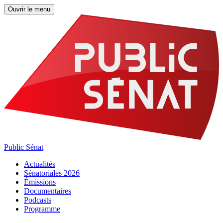
Ouvrir le menu
Public Sénat
Actualités
Sénatoriales 2026
Émissions
Documentaires
Podcasts
Programme