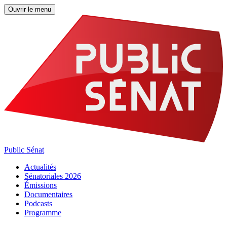
Ouvrir le menu
Public Sénat
Actualités
Sénatoriales 2026
Émissions
Documentaires
Podcasts
Programme