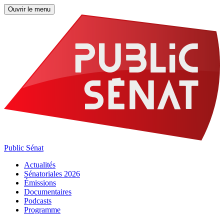
Ouvrir le menu
Public Sénat
Actualités
Sénatoriales 2026
Émissions
Documentaires
Podcasts
Programme