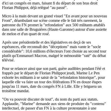
d'ici un congrès en mars, faisant fi du départ de son bras droit
Florian Philippot, déjà relégué "au passé".
Micro à la main devant un grand visuel "En avant pour un nouveau
Front", déambulant sur scène comme elle le fait très rarement, la
patronne du FN promet la "refondation" aux 500 militants attablés
dans une salle de Bruguières (Haute-Garonne) autour d'une assiette
de melon et d'un quart de rosé.
Après une présidentielle et des législatives en deçà de ses
espérances, elle reconnaît des "déceptions" mais vante le "socle
considérable": 10,6 millions d'électeurs l'ont choisie au second tour
plutôt qu'Emmanuel Macron, malgré le mémorable "raté" du débat
télévisé.
Pour se relancer ainsi que son parti, guère audibles pendant l'été et
frappés par le départ de Florian Philippot jeudi, Marine Le Pen
exhorte les militants à se saisir de la "refondation historique", pour
laquelle elle va faire un tour des fédérations FN en douze étapes
jusqu'au 11 mars, date du congrès FN à Lille. Elle y briguera un
troisième mandat.
"On va pouvoir discuter de tout", du nom du parti aux statuts.
Applaudie, "Marine" demande aux siens de produire du "contenu"
intellectuel, de passer d'un FN à la culture protestataire à une