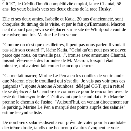
CICE", le Crédit d'impôt compétitivité emploi, lance Chantal, 58
ans, les yeux baissés vers ses deux chiens de la race Husky.
Elle et ses deux amies, Isabelle et Katia, 20 ans d'ancienneté, sont
choquées du timing de la visite, et par le fait qu'Emmanuel Macron
n'ait d'abord pas prévu se déplacer sur le site de Whirlpool avant de
se raviser, une fois Marine Le Pen venue.
"Comme on n'est que des illettrés, il peut pas nous parler. Il voulait
pas salir son costard !", lâche Katia. "Celui qu'on peut pas se payer,
parce que nous, on travaille pas...", ironise avec amertume Chantal,
faisant référence à des formules de M. Macron, lorsqu'il était
ministre, qui avaient fait couler beaucoup d'encre.
"Ca me fait marrer, Marine Le Pen a eu les couilles de venir tandis
que Macron c'est le trouillard qui s'est dit +Je vais pas voir tous ces
guignols+", ajoute Antoine Abrunhosa, délégué CGT, qui a refusé
de se déplacer à la Chambre de commerce pour le rencontrer avec le
reste de l'intersyndicale. C'était avant que le candidat d'En Marche !
prenne le chemin de l'usine. "Aujourd'hui, en venant directement sur
le parking, Marine Le Pen a marqué des points auprès des salariés",
estime le syndicaliste.
De nombreux salariés disent avoir prévu de voter pour la candidate
d'extrême droite, tandis que beaucoup d'autres évoquent le vote