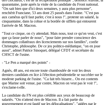
des clochards, c'est de la récupération politique", dénonce Aurélie, la
quarantaine, juste après la visite de la candidate du Front national.
"On sait bien que d'ici deux semaines, y aura plus personne",
renchérit Franciane, 53 ans dont 25 passés dans l'usine. "C'est pas
aux caméras qu'il faut parler, c'est à nous !", proteste un salarié, la
cinquantaine, dans la cohue et la bordée de sifflets qui entourent
l'arrivée de M. Macron.
"Tout ce cirque, on s'y attendait. Mais nous, tout ce qu'on veut, c'est
que ça fasse parler de nous", "pour faire prendre conscience des
dommages collatéraux des licenciements sur nos familles", confie
Christophe, philosophe. De ce jeu politico-médiatique, "on en joue
aussi", admet Patrice Sinoquet, délégué CFDT et secrétaire du
CHSCT de l'usine.
- "Le Pen a marqué des points" -
Agnès, 48 ans, est encore toute chamboulée de voir les deux
derniers candidats en lice à l'élection présidentielle se succéder sur le
modeste parking de l'usine. "Ca fait très bizarre... On est contents
que Marine soit venue, par contre, Macron on veut pas le voir !",
s'exclame-t-elle.
La candidate du FN est plus crédible aux yeux de beaucoup de
salariés. "On n'attend rien de Macron. Il a fait partie du
gouvernement et est fautif sur les délocalisations", "aidées par le