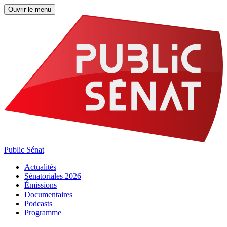
Ouvrir le menu
Public Sénat
Actualités
Sénatoriales 2026
Émissions
Documentaires
Podcasts
Programme